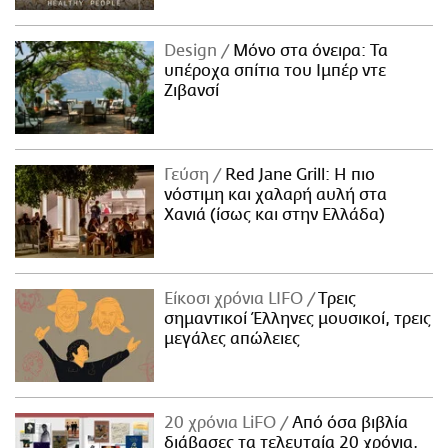
Design
Μόνο στα όνειρα: Τα
υπέροχα σπίτια του Ιμπέρ ντε
Ζιβανσί
Γεύση
Red Jane Grill: Η πιο
νόστιμη και χαλαρή αυλή στα
Χανιά (ίσως και στην Ελλάδα)
Είκοσι χρόνια LIFO
Tρεις
σημαντικοί Έλληνες μουσικοί, τρεις
μεγάλες απώλειες
20 χρόνια LiFO
Από όσα βιβλία
διάβασες τα τελευταία 20 χρόνια,