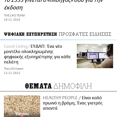
το 1555 γίνεται ο «πλοηγός» σου για την
ΑΜΠΑ
έκδοση
PRINT
THE LIFO TEAM
18.11.2025
ΠΡΟΣΦΑΤΕΣ ΕΙΔΗΣΕΙΣ
ΨΗΦΙΑΚΗ ΕΞΥΠΗΡΕΤΗΣΗ
Good Living
ΕΥΔΑΠ: Ένα νέο
μοντέλο ολοκληρωμένης
ψηφιακής εξυπηρέτησης για κάθε
πελάτη
The LiFO team
12.12.2022
ΔΗΜΟΦΙΛΗ
ΘΕΜΑΤΑ
HEALTHY PEOPLE
Είναι καλό
πρωινό η βρόμη; Ένας γιατρός
απαντά