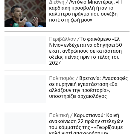
Διεθνή
Αντόνιο Μπαντέρας: «Η
καρδιακή προσβολή ήταν το
καλύτερο πράγμα που συνέβη
ποτέ στη ζωή μου»
Περιβάλλον
Το φαινόμενο «Ελ
Νίνιο» ενδέχεται να οδηγήσει 50
εκατ. ανθρώπους σε κατάσταση
οξείας πείνας πριν το τέλος του
2027
Πολιτισμός
Βρετανία: Ανασκαφές
σε πυρηνική εγκατάσταση «θα
αλλάξουν την προϊστορία»,
υποστηρίζει αρχαιολόγος
Πολιτική
Καρυστιανού: Κοινή
ανακοίνωση 22 πρώην στελεχών
του κόμματός της - «Γνωρίζουμε
καλά γιατί αποχωρήσαμε»