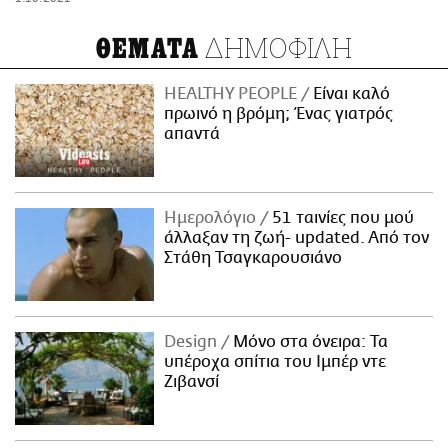
ΔΗΜΟΦΙΛΗ
ΘΕΜΑΤΑ
HEALTHY PEOPLE
Είναι καλό
πρωινό η βρόμη; Ένας γιατρός
απαντά
Ημερολόγιο
51 ταινίες που μού
άλλαξαν τη ζωή- updated. Aπό τον
Στάθη Τσαγκαρουσιάνο
Design
Μόνο στα όνειρα: Τα
υπέροχα σπίτια του Ιμπέρ ντε
Ζιβανσί