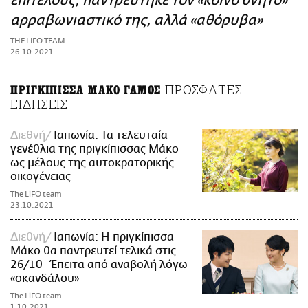
επιτέλους, παντρεύτηκε τον «κοινό θνητό»
ΑΜΠΑ
αρραβωνιαστικό της, αλλά «αθόρυβα»
PRINT
THE LIFO TEAM
26.10.2021
ΠΡΟΣΦΑΤΕΣ
ΠΡΙΓΚΙΠΙΣΣΑ ΜΑΚΟ ΓΑΜΟΣ
ΕΙΔΗΣΕΙΣ
Διεθνή
Ιαπωνία: Τα τελευταία
γενέθλια της πριγκίπισσας Μάκο
ως μέλους της αυτοκρατορικής
οικογένειας
The LiFO team
23.10.2021
Διεθνή
Ιαπωνία: Η πριγκίπισσα
Μάκο θα παντρευτεί τελικά στις
26/10- Έπειτα από αναβολή λόγω
«σκανδάλου»
The LiFO team
1.10.2021