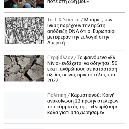
ποτέ στη ζωή μου»
Τech & Science
Μούμιες των
Ίνκας παρέχουν την πρώτη
απόδειξη DNA ότι οι Ευρωπαίοι
μετέφεραν την ευλογιά στην
Αμερική
Περιβάλλον
Το φαινόμενο «Ελ
Νίνιο» ενδέχεται να οδηγήσει 50
εκατ. ανθρώπους σε κατάσταση
οξείας πείνας πριν το τέλος του
2027
Πολιτική
Καρυστιανού: Κοινή
ανακοίνωση 22 πρώην στελεχών
του κόμματός της - «Γνωρίζουμε
καλά γιατί αποχωρήσαμε»