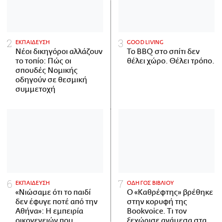
ΕΚΠΑΙΔΕΥΣΗ
GOOD LIVING
Νέοι δικηγόροι αλλάζουν
Το BBQ στο σπίτι δεν
το τοπίο: Πώς οι
θέλει χώρο. Θέλει τρόπο.
σπουδές Νομικής
οδηγούν σε θεσμική
συμμετοχή
ΕΚΠΑΙΔΕΥΣΗ
ΟΔΗΓΟΣ ΒΙΒΛΙΟΥ
«Νιώσαμε ότι το παιδί
Ο «Καθρέφτης» βρέθηκε
δεν έφυγε ποτέ από την
στην κορυφή της
Αθήνα»: Η εμπειρία
Bookvoice. Τι τον
οικογενειών που
ξεχώρισε ανάμεσα στα