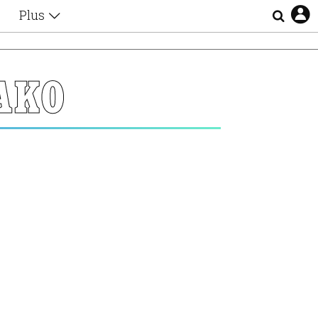
Plus
Θέματα
Συνεντεύξεις
Videos
ΑΚΟ
τα
Αφιερώματα
Ζώδια
Εξομολογήσεις
Blogs
η
Οι Αθηναίοι
Απώλειες
Lgbtqi+
Επιλογές