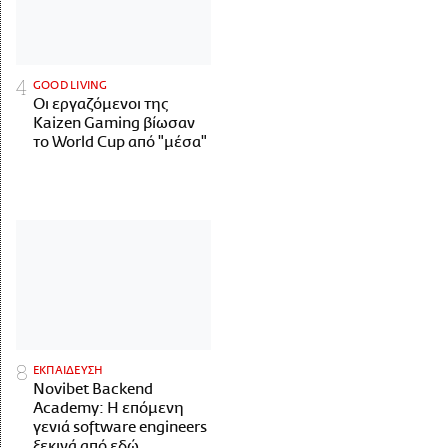
GOOD LIVING
Οι εργαζόμενοι της
Kaizen Gaming βίωσαν
το World Cup από "μέσα"
ΕΚΠΑΙΔΕΥΣΗ
Novibet Backend
Academy: Η επόμενη
γενιά software engineers
ξεκινά από εδώ