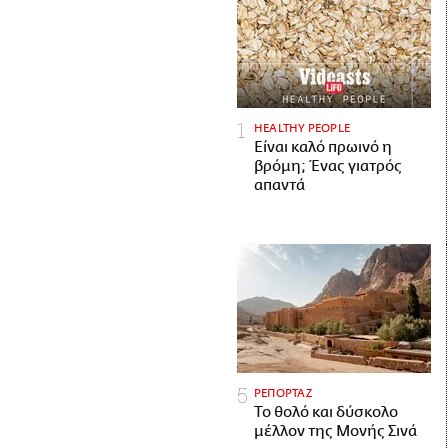
HEALTHY PEOPLE
Είναι καλό πρωινό η
βρόμη; Ένας γιατρός
απαντά
ΡΕΠΟΡΤΑΖ
Το θολό και δύσκολο
μέλλον της Μονής Σινά