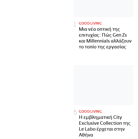
GOOD LIVING
Μια νέα οπτική της
επιτυχίας: Πώς Gen Zs
και Millennials αλλάζουν
το τοπίο της εργασίας
GOOD LIVING
Η εμβληματική City
Exclusive Collection της
Le Labo έρχεται στην
Αθήνα