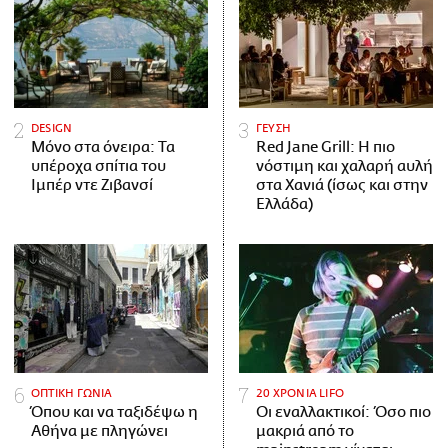
DESIGN
ΓΕΥΣΗ
Μόνο στα όνειρα: Τα
Red Jane Grill: Η πιο
υπέροχα σπίτια του
νόστιμη και χαλαρή αυλή
Ιμπέρ ντε Ζιβανσί
στα Χανιά (ίσως και στην
Ελλάδα)
ΟΠΤΙΚΗ ΓΩΝΙΑ
20 ΧΡΟΝΙΑ LIFO
Όπου και να ταξιδέψω η
Οι εναλλακτικοί: Όσο πιο
Αθήνα με πληγώνει
μακριά από το