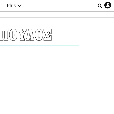
Plus
Θέματα
Συνεντεύξεις
Videos
ΟΠΟΥΛΟΣ
τα
Αφιερώματα
Ζώδια
Εξομολογήσεις
Blogs
η
Οι Αθηναίοι
Απώλειες
Lgbtqi+
Επιλογές