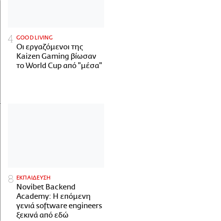
GOOD LIVING
Οι εργαζόμενοι της
Kaizen Gaming βίωσαν
το World Cup από "μέσα"
ΕΚΠΑΙΔΕΥΣΗ
Novibet Backend
Academy: Η επόμενη
γενιά software engineers
ξεκινά από εδώ