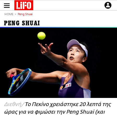
Παράκαμψη
προς
το
ΕΙΔΗΣΕΙΣ
κυρίως
HOME
Peng Shuai
περιεχόμενο
CULTURE
PENG SHUAI
ΑΠΟΨΕΙΣ
ΤΡΟΠΟΣ ΖΩΗΣ
PODCASTS
Plus
LIFO SHOP
NEWSLETTER
ΜΙΚΡΟΠΡΑΓΜΑΤΑ
THE GOOD LIFO
LIFOLAND
Διεθνή
Το Πεκίνο χρειάστηκε 20 λεπτά της
CITY GUIDE
ώρας για να φιμώσει την Peng Shuai (και