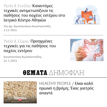
Υγεία & Ευεξία
Καινοτόμες
τεχνικές αντιμετωπίζουν τις
παθήσεις του παχέος εντέρου στο
Ιατρικό Κέντρο Αθηνών
Του Δρ. Κωνσταντίνου Κωνσταντινίδη
2.12.2021
Υγεία & Σώμα
Προηγμένες
τεχνικές για τις παθήσεις του
παχέος εντέρου
Κωνσταντίνος Κωνσταντινίδης
22.3.2021
ΔΗΜΟΦΙΛΗ
ΘΕΜΑΤΑ
HEALTHY PEOPLE
Είναι καλό
πρωινό η βρόμη; Ένας γιατρός
απαντά