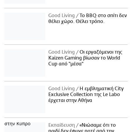
Good Living
Το BBQ στο σπίτι δεν
θέλει χώρο. Θέλει τρόπο.
Good Living
Οι εργαζόμενοι της
Kaizen Gaming βίωσαν το World
Cup από "μέσα"
Good Living
Η εμβληματική City
Exclusive Collection της Le Labo
έρχεται στην Αθήνα
Εκπαίδευση
«Νιώσαμε ότι το
παιδί δεν έφυγε ποτέ από την