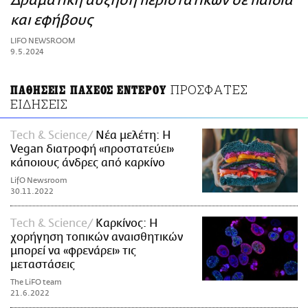
Δραματική αύξηση περιστατικών σε παιδιά
ΑΜΠΑ
και εφήβους
PRINT
LIFO NEWSROOM
9.5.2024
ΠΡΟΣΦΑΤΕΣ
ΠΑΘΗΣΕΙΣ ΠΑΧΕΟΣ ΕΝΤΕΡΟΥ
ΕΙΔΗΣΕΙΣ
Τech & Science
Νέα μελέτη: Η
Vegan διατροφή «προστατεύει»
κάποιους άνδρες από καρκίνο
LifO Newsroom
30.11.2022
Τech & Science
Καρκίνος: Η
χορήγηση τοπικών αναισθητικών
μπορεί να «φρενάρει» τις
μεταστάσεις
The LiFO team
21.6.2022