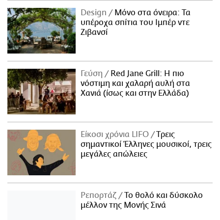
Design
Μόνο στα όνειρα: Τα
υπέροχα σπίτια του Ιμπέρ ντε
Ζιβανσί
Γεύση
Red Jane Grill: Η πιο
νόστιμη και χαλαρή αυλή στα
Χανιά (ίσως και στην Ελλάδα)
Είκοσι χρόνια LIFO
Tρεις
σημαντικοί Έλληνες μουσικοί, τρεις
μεγάλες απώλειες
Ρεπορτάζ
Το θολό και δύσκολο
μέλλον της Μονής Σινά