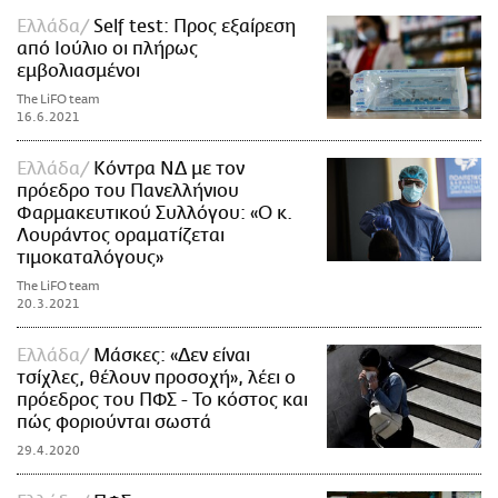
Ελλάδα
Self test: Προς εξαίρεση
από Ιούλιο οι πλήρως
εμβολιασμένοι
The LiFO team
16.6.2021
Ελλάδα
Κόντρα ΝΔ με τον
πρόεδρο του Πανελλήνιου
Φαρμακευτικού Συλλόγου: «Ο κ.
Λουράντος οραματίζεται
τιμοκαταλόγους»
The LiFO team
20.3.2021
Ελλάδα
Μάσκες: «Δεν είναι
τσίχλες, θέλουν προσοχή», λέει ο
πρόεδρος του ΠΦΣ - Το κόστος και
πώς φοριούνται σωστά
29.4.2020