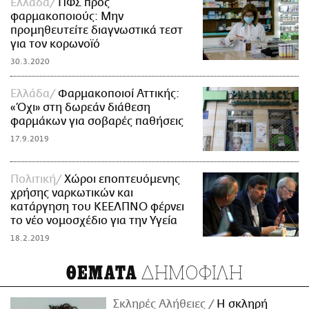
Ελλάδα
ΠΦΣ προς
φαρμακοποιούς: Μην
προμηθευτείτε διαγνωστικά τεστ
για τον κορωνοϊό
30.3.2020
Ελλάδα
Φαρμακοποιοί Αττικής:
«Όχι» στη δωρεάν διάθεση
φαρμάκων για σοβαρές παθήσεις
17.9.2019
Πολιτική
Χώροι εποπτευόμενης
χρήσης ναρκωτικών και
κατάργηση του ΚΕΕΛΠΝΟ φέρνει
το νέο νομοσχέδιο για την Υγεία
18.2.2019
ΔΗΜΟΦΙΛΗ
ΘΕΜΑΤΑ
Σκληρές Αλήθειες
H σκληρή