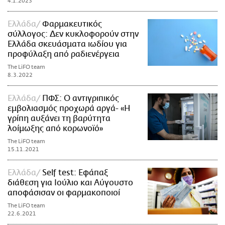
4.1.2023
Ελλάδα
Φαρμακευτικός
σύλλογος: Δεν κυκλοφορούν στην
Ελλάδα σκευάσματα ιωδίου για
προφύλαξη από ραδιενέργεια
The LiFO team
8.3.2022
Ελλάδα
ΠΦΣ: Ο αντιγριπικός
εμβολιασμός προχωρά αργά- «Η
γρίπη αυξάνει τη βαρύτητα
λοίμωξης από κορωνοϊό»
The LiFO team
15.11.2021
Ελλάδα
Self test: Εφάπαξ
διάθεση για Ιούλιο και Αύγουστο
αποφάσισαν οι φαρμακοποιοί
The LiFO team
22.6.2021