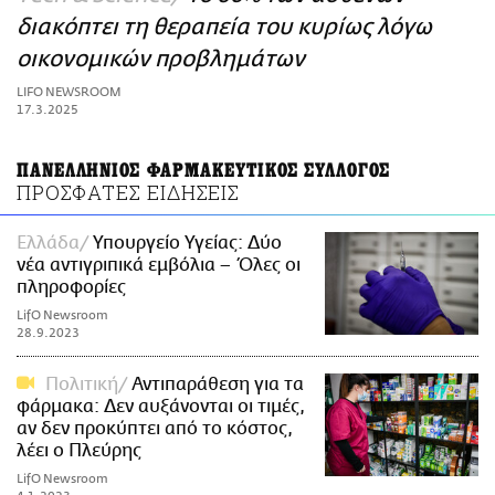
ΑΜΠΑ
διακόπτει τη θεραπεία του κυρίως λόγω
PRINT
οικονομικών προβλημάτων
LIFO NEWSROOM
17.3.2025
ΠΑΝΕΛΛΗΝΙΟΣ ΦΑΡΜΑΚΕΥΤΙΚΟΣ ΣΥΛΛΟΓΟΣ
ΠΡΟΣΦΑΤΕΣ ΕΙΔΗΣΕΙΣ
Ελλάδα
Υπουργείο Υγείας: Δύο
νέα αντιγριπικά εμβόλια – Όλες οι
πληροφορίες
LifO Newsroom
28.9.2023
Πολιτική
Αντιπαράθεση για τα
φάρμακα: Δεν αυξάνονται οι τιμές,
αν δεν προκύπτει από το κόστος,
λέει ο Πλεύρης
LifO Newsroom