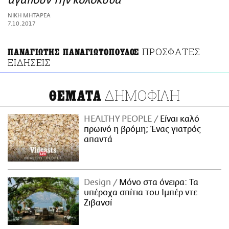
αγαπούν την κολοκύθα
ΑΜΠΑ
ΝΙΚΗ ΜΗΤΑΡΕΑ
PRINT
7.10.2017
ΠΡΟΣΦΑΤΕΣ
ΠΑΝΑΓΙΩΤΗΣ ΠΑΝΑΓΙΩΤΟΠΟΥΛΟΣ
ΕΙΔΗΣΕΙΣ
ΔΗΜΟΦΙΛΗ
ΘΕΜΑΤΑ
HEALTHY PEOPLE
Είναι καλό
πρωινό η βρόμη; Ένας γιατρός
απαντά
Design
Μόνο στα όνειρα: Τα
υπέροχα σπίτια του Ιμπέρ ντε
Ζιβανσί