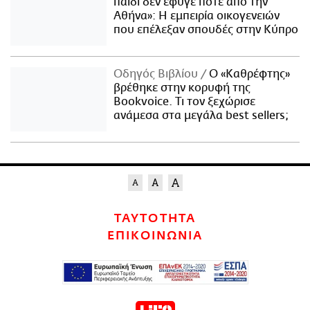
παιδί δεν έφυγε ποτέ από την
Αθήνα»: Η εμπειρία οικογενειών
που επέλεξαν σπουδές στην Κύπρο
Οδηγός Βιβλίου
Ο «Καθρέφτης»
βρέθηκε στην κορυφή της
Bookvoice. Τι τον ξεχώρισε
ανάμεσα στα μεγάλα best sellers;
ΤΑΥΤΟΤΗΤΑ
ΕΠΙΚΟΙΝΩΝΙΑ