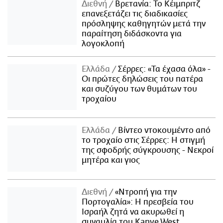
Διεθνή
Βρετανία: Το Κέιμπριτζ
επανεξετάζει τις διαδικασίες
πρόσληψης καθηγητών μετά την
παραίτηση διδάσκοντα για
λογοκλοπή
Ελλάδα
Σέρρες: «Τα έχασα όλα» -
Οι πρώτες δηλώσεις του πατέρα
και συζύγου των θυμάτων του
τροχαίου
Ελλάδα
Βίντεο ντοκουμέντο από
το τροχαίο στις Σέρρες: Η στιγμή
της σφοδρής σύγκρουσης - Νεκροί
μητέρα και γιος
Διεθνή
«Ντροπή για την
Πορτογαλία»: Η πρεσβεία του
Ισραήλ ζητά να ακυρωθεί η
συναυλία του Kanye West