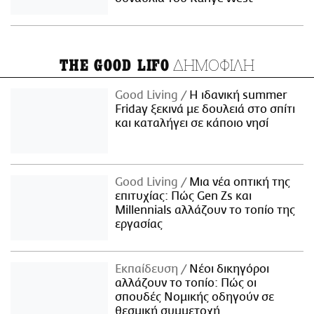
ΔΗΜΟΦΙΛΗ
THE GOOD LIFO
Good Living
Η ιδανική summer
Friday ξεκινά με δουλειά στο σπίτι
και καταλήγει σε κάποιο νησί
Good Living
Μια νέα οπτική της
επιτυχίας: Πώς Gen Zs και
Millennials αλλάζουν το τοπίο της
εργασίας
Εκπαίδευση
Νέοι δικηγόροι
αλλάζουν το τοπίο: Πώς οι
σπουδές Νομικής οδηγούν σε
θεσμική συμμετοχή