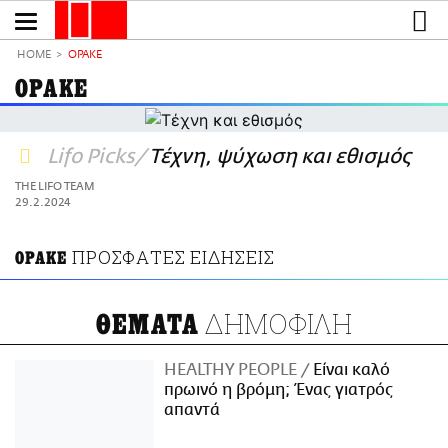
Παράκαμψη
προς
το
ΕΙΔΗΣΕΙΣ
κυρίως
HOME
OPAKE
περιεχόμενο
CULTURE
OPAKE
ΑΠΟΨΕΙΣ
ΤΡΟΠΟΣ ΖΩΗΣ
Lifo Picks
Τέχνη, ψύχωση και εθισμός
PODCASTS
THE LIFO TEAM
Plus
29.2.2024
ΠΡΟΣΦΑΤΕΣ ΕΙΔΗΣΕΙΣ
OPAKE
LIFO SHOP
NEWSLETTER
ΔΗΜΟΦΙΛΗ
ΘΕΜΑΤΑ
ΜΙΚΡΟΠΡΑΓΜΑΤΑ
THE GOOD LIFO
HEALTHY PEOPLE
Είναι καλό
πρωινό η βρόμη; Ένας γιατρός
LIFOLAND
απαντά
CITY GUIDE