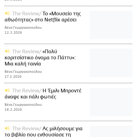
The Review
Το «Μουσείο της
αθωότητας» στο Netflix αρέσει
Βένα Γεωργακοπούλου
12.3.2026
The Review
«Πολύ
κοριτσίστικο όνομα το Πάττυ»:
Μια καλή ταινία
Βένα Γεωργακοπούλου
27.2.2026
The Review
Η Έμιλι Μπροντέ
άναψε και πάλι φωτιές
Βένα Γεωργακοπούλου
18.2.2026
The Review
Ας μιλήσουμε για
το βιβλίο που ενθουσίασε τη