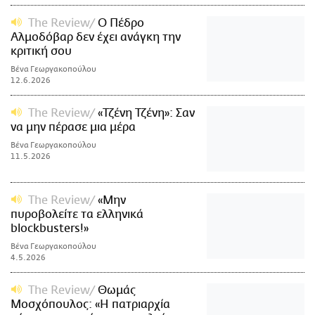
The Review
Ο Πέδρο
Αλμοδόβαρ δεν έχει ανάγκη την
κριτική σου
Βένα Γεωργακοπούλου
12.6.2026
The Review
«Τζένη Τζένη»: Σαν
να μην πέρασε μια μέρα
Βένα Γεωργακοπούλου
11.5.2026
The Review
«Μην
πυροβολείτε τα ελληνικά
blockbusters!»
Βένα Γεωργακοπούλου
4.5.2026
The Review
Θωμάς
Μοσχόπουλος: «Η πατριαρχία