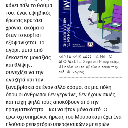
κάνει πάλι το θαύμα
του: ένας εφηβικός
έρωτας κρατάει
χρόνια, ακόμα κι
όταν το κορίτσι
εξαφανίζεται. Το
αγόρι, μετά από
KANTE ΚΛΙΚ ΕΔΩ ΓΙΑ ΝΑ ΤΟ
δεκαετίες μοναξιάς
ΑΓΟΡΑΣΕΤΕ, Χαρούκι Μουρακάμι,
και θλίψης,
«Η πόλη και τα αβέβαια τείχη της»,
εκδ. Ψυχογιός
συνεχίζει να την
αναζητά και την
ξαναβρίσκει σε έναν άλλο κόσμο, σε μια πόλη
όπου οι άνθρωποι δεν γερνάνε, δεν έχουν σκιές,
και τείχη ψηλά τους αποκόβουν από την
πραγματικότητα – και να ήταν μόνο αυτό. Ο
ερωτοχτυπημένος ήρωας του Μουρακάμι έχει ένα
πλούσιο ρεπερτόριο υπερφυσικών εμπειριών: