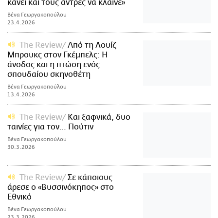
κάνει και τους άντρες να κλαίνε»
Βένα Γεωργακοπούλου
23.4.2026
The Review
Από τη Λουίζ
Μπρουκς στον Γκέμπελς: Η
άνοδος και η πτώση ενός
σπουδαίου σκηνοθέτη
Βένα Γεωργακοπούλου
13.4.2026
The Review
Και ξαφνικά, δυο
ταινίες για τον… Πούτιν
Βένα Γεωργακοπούλου
30.3.2026
The Review
Σε κάποιους
άρεσε ο «Βυσσινόκηπος» στο
Εθνικό
Βένα Γεωργακοπούλου
23.3.2026