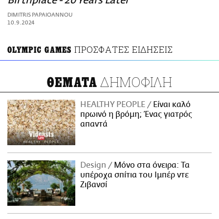
Birthplace - 20 Years Later
ΑΜΠΑ
DIMITRIS PAPAIOANNOU
PRINT
10.9.2024
ΠΡΟΣΦΑΤΕΣ ΕΙΔΗΣΕΙΣ
OLYMPIC GAMES
ΔΗΜΟΦΙΛΗ
ΘΕΜΑΤΑ
HEALTHY PEOPLE
Είναι καλό
πρωινό η βρόμη; Ένας γιατρός
απαντά
Design
Μόνο στα όνειρα: Τα
υπέροχα σπίτια του Ιμπέρ ντε
Ζιβανσί