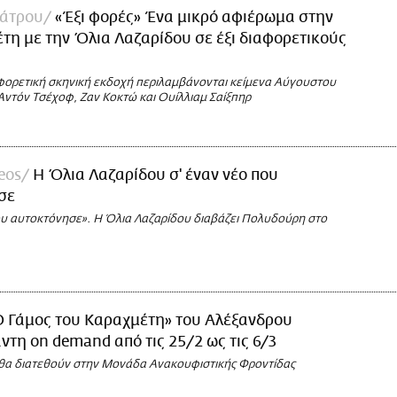
άτρου
«Έξι φορές» Ένα μικρό αφιέρωμα στην
τη με την Όλια Λαζαρίδου σε έξι διαφορετικούς
αφορετική σκηνική εκδοχή περιλαμβάνονται κείμενα Αύγουστου
Αντόν Τσέχοφ, Ζαν Κοκτώ και Ουίλλιαμ Σαίξπηρ
deos
Η Όλια Λαζαρίδου σ' έναν νέο που
σε
που αυτοκτόνησε». Η Όλια Λαζαρίδου διαβάζει Πολυδούρη στo
Ο Γάμος του Καραχμέτη» του Αλέξανδρου
τη on demand από τις 25/2 ως τις 6/3
θα διατεθούν στην Μονάδα Ανακουφιστικής Φροντίδας