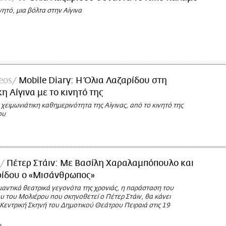
νητό, μια βόλτα στην Αίγινα
deos
Μοbile Diary: H Όλια Λαζαρίδου στη
η Αίγινα με το κινητό της
 χειμωνιάτικη καθημερινότητα της Αίγινας, από το κινητό της
ου
Πέτερ Στάιν: Με Βασίλη Χαραλαμπόπουλο και
ρίδου ο «Μισάνθρωπος»
αντικά θεατρικά γεγονότα της χρονιάς, η παράσταση του
 του Μολιέρου που σκηνοθετεί ο Πέτερ Στάιν, θα κάνει
Κεντρική Σκηνή του Δημοτικού Θεάτρου Πειραιά στις 19