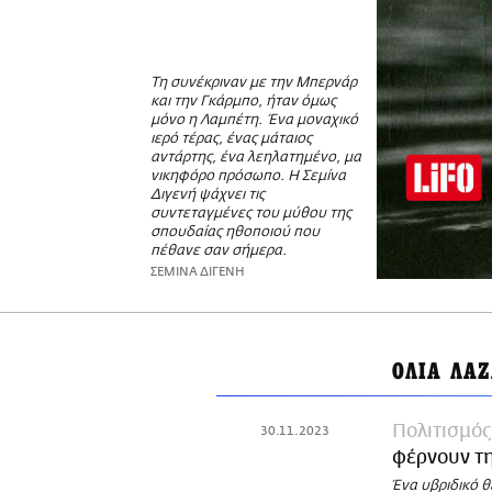
Τη συνέκριναν με την Μπερνάρ
και την Γκάρμπο, ήταν όμως
μόνο η Λαμπέτη. Ένα μοναχικό
ιερό τέρας, ένας μάταιος
αντάρτης, ένα λεηλατημένο, μα
νικηφόρο πρόσωπο. H Σεμίνα
Διγενή ψάχνει τις
συντεταγμένες του μύθου της
σπουδαίας ηθοποιού που
πέθανε σαν σήμερα.
ΣΕΜΙΝΑ ΔΙΓΕΝΗ
ΟΛΙΑ ΛΑΖ
Πολιτισμός
30.11.2023
φέρνουν τη
Ένα υβριδικό 