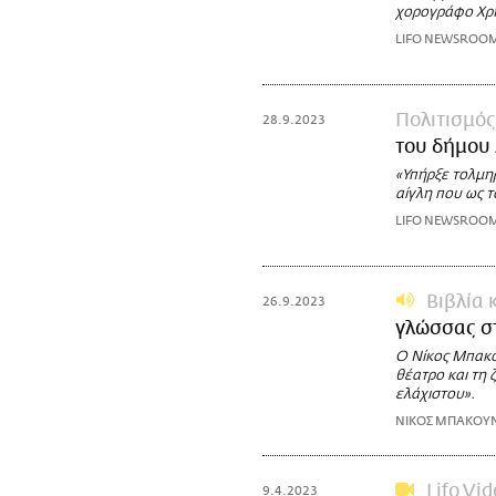
χορογράφο Χρ
LIFO NEWSROO
Πολιτισμός
28.9.2023
του δήμου
«Υπήρξε τολμη
αίγλη που ως τ
LIFO NEWSROO
Βιβλία 
26.9.2023
γλώσσας σ
Ο Νίκος Μπακο
θέατρο και τη
ελάχιστου».
ΝΙΚΟΣ ΜΠΑΚΟΥ
Lifo Vi
9.4.2023