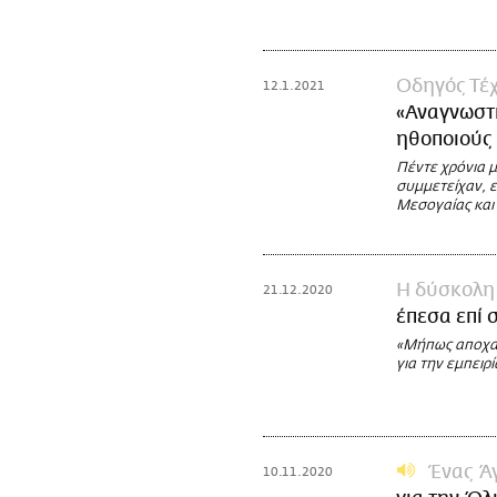
Οδηγός Τέχ
12.1.2021
«Αναγνωστι
ηθοποιούς
Πέντε χρόνια μ
συμμετείχαν, 
Μεσογαίας κα
Η δύσκολη 
21.12.2020
έπεσα επί 
«Μήπως αποχαι
για την εμπειρ
Ένας Ά
10.11.2020