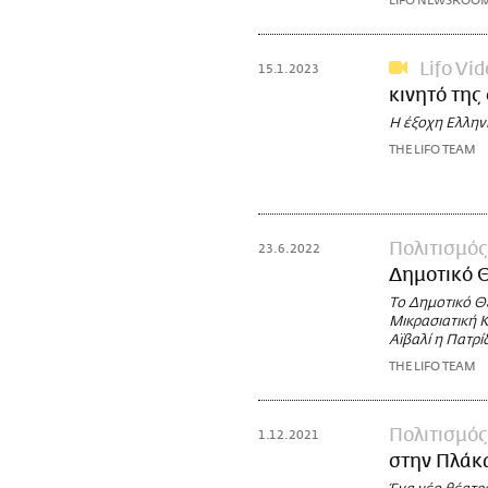
LIFO NEWSROO
Lifo Vi
15.1.2023
κινητό της
Η έξοχη Ελλην
THE LIFO TEAM
Πολιτισμός
23.6.2022
Δημοτικό 
Το Δημοτικό Θ
Μικρασιατική 
Αϊβαλί η Πατρί
THE LIFO TEAM
Πολιτισμός
1.12.2021
στην Πλάκα