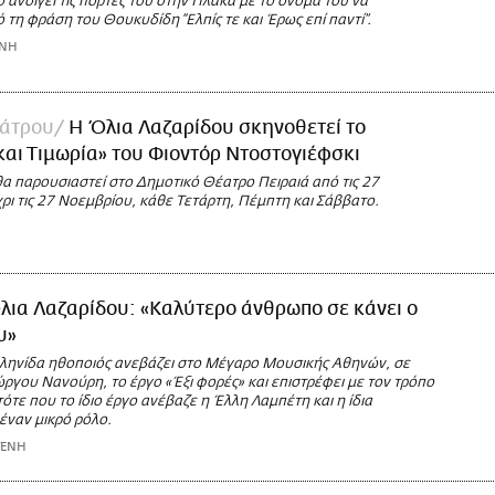
 ανοίγει τις πόρτες του στην Πλάκα με το όνομά του να
 τη φράση του Θουκυδίδη “Ελπίς τε και Έρως επί παντί”.
ΩΝΗ
άτρου
Η Όλια Λαζαρίδου σκηνοθετεί το
αι Τιμωρία» του Φιοντόρ Ντοστογιέφσκι
α παρουσιαστεί στο Δημοτικό Θέατρο Πειραιά από τις 27
ι τις 27 Νοεμβρίου, κάθε Τετάρτη, Πέμπτη και Σάββατο.
λια Λαζαρίδου: «Καλύτερο άνθρωπο σε κάνει ο
υ»
ληνίδα ηθοποιός ανεβάζει στο Μέγαρο Μουσικής Αθηνών, σε
ργου Νανούρη, το έργο «Έξι φορές» και επιστρέφει με τον τρόπο
τότε που το ίδιο έργο ανέβαζε η Έλλη Λαμπέτη και η ίδια
έναν μικρό ρόλο.
ΤΕΝΗ