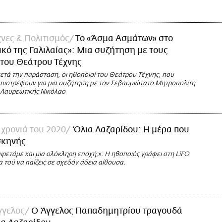
νες & Πολιτισμός
Το «Άσμα Ασμάτων» στο
κό της Γαλιλαίας»: Μια συζήτηση με τους
 του Θεάτρου Τέχνης
ετά την παράσταση, οι ηθοποιοί του Θεάτρου Τέχνης, που
επιστρέφουν για μια συζήτηση με τον Σεβασμιώτατο Μητροπολίτη
ι Λαυρεωτικής Νικόλαο
χρονιά του 2020
Όλια Λαζαρίδου: Η μέρα που
σκηνής
ρετάμε και μια ολόκληρη εποχή;»: Η ηθοποιός γράφει στη LiFO
ία τού να παίζεις σε σχεδόν άδεια αίθουσα.
γγελος
Ο Άγγελος Παπαδημητρίου τραγουδά