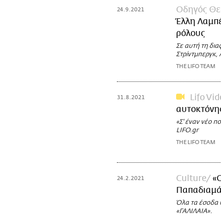
Οδηγός Θε
24.9.2021
Έλλη Λαμπέ
ρόλους
Σε αυτή τη δι
Στρίντμπεργκ, 
THE LIFO TEAM
Lifo Vi
31.8.2021
αυτοκτόνη
«Σ' έναν νέο 
LIFO.gr
THE LIFO TEAM
Culture
«
24.2.2021
Παπαδιαμάν
Όλα τα έσοδα 
«ΓΑΛΙΛΑΙΑ».