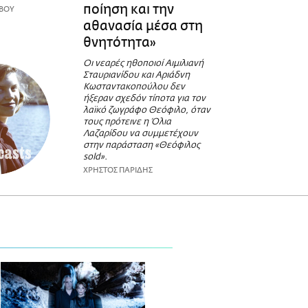
ποίηση και την
ΒΟΥ
αθανασία μέσα στη
θνητότητα»
Οι νεαρές ηθοποιοί Αιμιλιανή
Σταυριανίδου και Αριάδνη
Κωσταντακοπούλου δεν
ήξεραν σχεδόν τίποτα για τον
λαϊκό ζωγράφο Θεόφιλο, όταν
τους πρότεινε η Όλια
Λαζαρίδου να συμμετέχουν
στην παράσταση «Θεόφιλος
sold».
ΧΡΗΣΤΟΣ ΠΑΡΙΔΗΣ