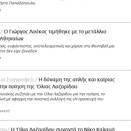
ήστο Παπαδόπουλο.
M
Ο Γιώργος Λούκος τιμήθηκε με το μετάλλιο
 Αθηναίων
ρός, ευφάνταστος, αποτελεσματικός και χάρισε στο Φεστιβάλ μία
ότε δεν είχε ξαναδεί»
M
και Συγγραφείς
Η δύναμη της απλής και καίριας
την ποίηση της Όλιας Λαζαρίδου
υνάκης συζητάει με την Όλια Λαζαρίδου για την ποίηση, το
 ζωή με αφορμή την ποιητική συλλογή της «Η προσευχή του
ΝΑΚΗΣ
deos
Η Όλια Λαζαρίδου συναντά το Νίκο Καλαμό