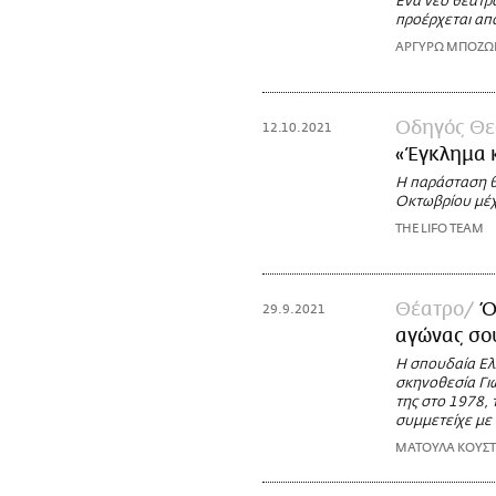
Ένα νέο θέατρο
προέρχεται από
ΑΡΓΥΡΩ ΜΠΟΖ
Οδηγός Θε
12.10.2021
«Έγκλημα κ
Η παράσταση θ
Οκτωβρίου μέχρ
THE LIFO TEAM
Θέατρο
Ό
29.9.2021
αγώνας σο
Η σπουδαία Ελ
σκηνοθεσία Γιώ
της στο 1978, 
συμμετείχε με 
ΜΑΤΟΥΛΑ ΚΟΥΣ