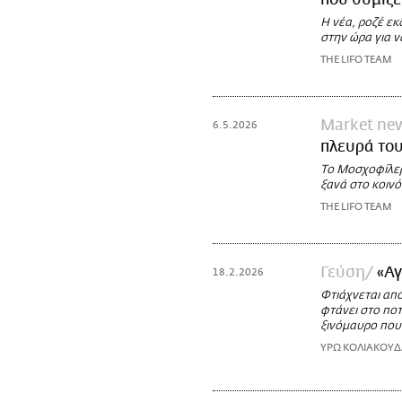
Η νέα, ροζέ ε
στην ώρα για ν
THE LIFO TEAM
Market ne
6.5.2026
πλευρά το
Το Μοσχοφίλερ
ξανά στο κοινό
THE LIFO TEAM
Γεύση
«Αγ
18.2.2026
Φτιάχνεται απ
φτάνει στο ποτ
ξινόμαυρο που 
ΥΡΩ ΚΟΛΙΑΚΟΥ