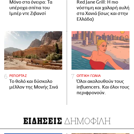
Μόνο στα όνειρα: Τα
Red Jane Grill: Η πιο
υπέροχα σπίτια του
νόστιμη και χαλαρή αυλή
Ιμπέρ ντε Ζιβανσί
στα Χανιά (ίσως και στην
Ελλάδα)
ΡΕΠΟΡΤΑΖ
ΟΠΤΙΚΗ ΓΩΝΙΑ
Το θολό και δύσκολο
Όλοι ακολουθούν τους
μέλλον της Μονής Σινά
influencers. Και όλοι τους
περιφρονούν.
ΔΗΜΟΦΙΛΗ
ΕΙΔΗΣΕΙΣ