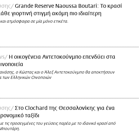
ύσης
Grande Reserve Naoussa Boutari: Το κρασί
κάθε γιορτινή στιγμή ακόμη πιο ιδιαίτερη
 και ατμόσφαιρα σε μία μόνο ετικέτα.
ws
Η οικογένεια Αντετοκούνμπο επενδύει στα
ινοποιεία
Θανάσης, ο Κώστας και ο Άλεξ Αντετοκούνμπο θα αποκτήσουν
% των Ελληνικών Οινοποιών
ύσης
Στο Clochard της Θεσσαλονίκης για ένα
τρονομικό ταξίδι
 τις προσεγμένες του γεύσεις παρέα με το ιδανικό κρασί από
 Μπουτάρη.