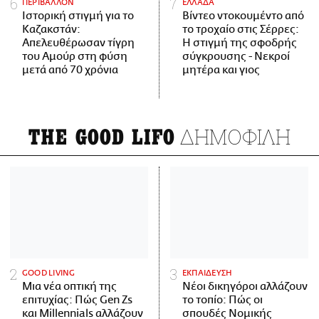
ΠΕΡΙΒΑΛΛΟΝ
ΕΛΛΑΔΑ
Ιστορική στιγμή για το
Βίντεο ντοκουμέντο από
Καζακστάν:
το τροχαίο στις Σέρρες:
Απελευθέρωσαν τίγρη
Η στιγμή της σφοδρής
του Αμούρ στη φύση
σύγκρουσης - Νεκροί
μετά από 70 χρόνια
μητέρα και γιος
ΔΗΜΟΦΙΛΗ
THE GOOD LIFO
GOOD LIVING
ΕΚΠΑΙΔΕΥΣΗ
Μια νέα οπτική της
Νέοι δικηγόροι αλλάζουν
επιτυχίας: Πώς Gen Zs
το τοπίο: Πώς οι
και Millennials αλλάζουν
σπουδές Νομικής