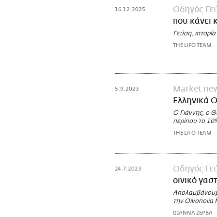
Οδηγός Γε
16.12.2025
που κάνει 
Γεύση, ιστορία
THE LIFO TEAM
Market ne
5.9.2023
Ελληνικά Ο
Ο Γιάννης, ο 
περίπου το 10
THE LIFO TEAM
Οδηγός Γε
24.7.2023
οινικό γασ
Απολαμβάνουμε
την Οινοποιία
ΙΩΑΝΝΑ ΖΕΡΒΑ