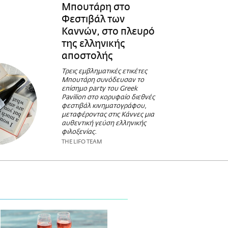
Μπουτάρη στο
Φεστιβάλ των
Καννών, στο πλευρό
της ελληνικής
αποστολής
Τρεις εμβληματικές ετικέτες
Μπουτάρη συνόδευσαν το
επίσημο party του Greek
Pavilion στο κορυφαίο διεθνές
φεστιβάλ κινηματογράφου,
μεταφέροντας στις Κάννες μια
αυθεντική γεύση ελληνικής
φιλοξενίας.
THE LIFO TEAM