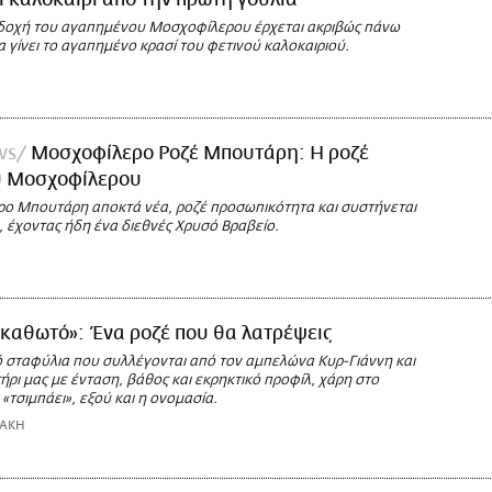
κδοχή του αγαπημένου Μοσχοφίλερου έρχεται ακριβώς πάνω
α γίνει το αγαπημένο κρασί του φετινού καλοκαιριού.
ws
Μοσχοφίλερο Ροζέ Μπουτάρη: Η ροζέ
υ Μοσχοφίλερου
ο Μπουτάρη αποκτά νέα, ροζέ προσωπικότητα και συστήνεται
, έχοντας ήδη ένα διεθνές Χρυσό Βραβείο.
καθωτό»: Ένα ροζέ που θα λατρέψεις
ό σταφύλια που συλλέγονται από τον αμπελώνα Κυρ-Γιάννη και
ήρι μας με ένταση, βάθος και εκρηκτικό προφίλ, χάρη στο
«τσιμπάει», εξού και η ονομασία.
ΔΑΚΗ