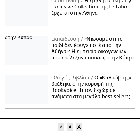
Good Living
Η εμβληματική City
Exclusive Collection της Le Labo
έρχεται στην Αθήνα
Εκπαίδευση
«Νιώσαμε ότι το
παιδί δεν έφυγε ποτέ από την
Αθήνα»: Η εμπειρία οικογενειών
που επέλεξαν σπουδές στην Κύπρο
Οδηγός Βιβλίου
Ο «Καθρέφτης»
βρέθηκε στην κορυφή της
Bookvoice. Τι τον ξεχώρισε
ανάμεσα στα μεγάλα best sellers;