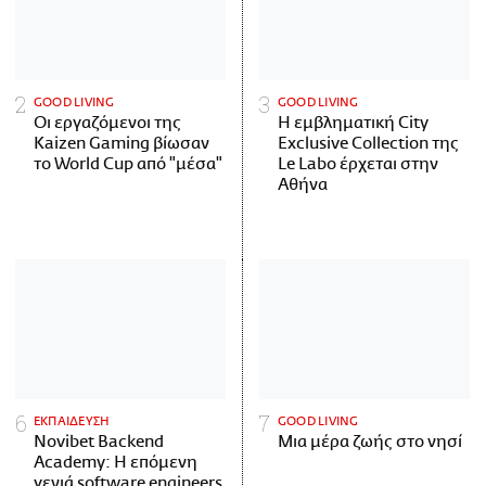
GOOD LIVING
GOOD LIVING
Οι εργαζόμενοι της
Η εμβληματική City
Kaizen Gaming βίωσαν
Exclusive Collection της
το World Cup από "μέσα"
Le Labo έρχεται στην
Αθήνα
ΕΚΠΑΙΔΕΥΣΗ
GOOD LIVING
Novibet Backend
Μια μέρα ζωής στο νησί
Academy: Η επόμενη
γενιά software engineers