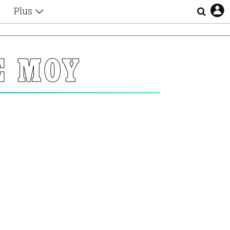
Plus
Θέματα
Συνεντεύξεις
Videos
Σ ΜΟΥ
τα
Αφιερώματα
Ζώδια
Εξομολογήσεις
Blogs
η
Οι Αθηναίοι
Απώλειες
Lgbtqi+
Επιλογές