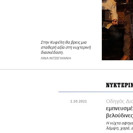
Στην Κυψέλη θα βρεις μια
σταθερή αξία στη νυχτερινή
διασκέδαση.
ΛΙΝΑ ΙΝΤΖΕΓΙΑΝΝΗ
ΝΥΚΤΕΡΙ
Οδηγός Δι
1.10.2021
εμπνευσμέν
βελούδινες
Η νύχτα αφηγείτ
λάμψη, χαρά, ε