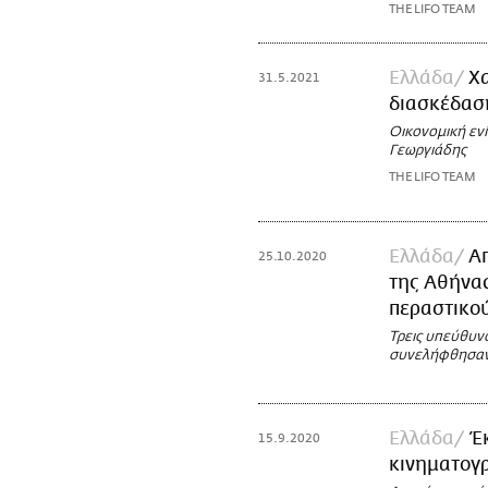
THE LIFO TEAM
Ελλάδα
Χ
31.5.2021
διασκέδαση
Οικονομική εν
Γεωργιάδης
THE LIFO TEAM
Ελλάδα
Α
25.10.2020
της Αθήνας
περαστικο
Τρεις υπεύθυνο
συνελήφθησαν
Ελλάδα
Έ
15.9.2020
κινηματογ