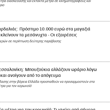
ντρα διασκέδασης και έκτακτα μέτρα σε κινηματογράφους και
ριο
ρδαλιάς: Πρόστιμο 10.000 ευρώ στα μαγαζιά
 κλείνουν τα μεσάνυχτα - Οι εξαιρέσεις
ερών σε περίπτωση δεύτερης παράβασης
εσσαλονίκη: Μπουζούκια αλλάζουν ωράριο λόγω
και ανοίγουν από το απόγευμα
δασης στην βόρεια Ελλάδα προσπαθούν να προσαρμοστούν στα
τρα για τον κορωνοϊό
α μέτρα για τον κορωνοϊό: Τι ισχύει από σήμερα