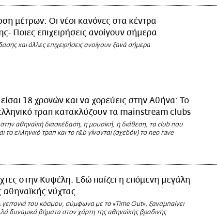
ρση μέτρων: Οι νέοι κανόνες στα κέντρα
ς- Ποιες επιχειρήσεις ανοίγουν σήμερα
ασης και άλλες επιχειρήσεις ανοίγουν ξανά σήμερα
είσαι 18 χρονών και να χορεύεις στην Αθήνα: Το
 ελληνικό τραπ κατακλύζουν τα mainstream clubs
την αθηναϊκή διασκέδαση, η μουσική, η διάθεση, τα club που
ι το ελληνικό τραπ και το r&b γίνονται (σχεδόν) το neo rave
χτες στην Κυψέλη: Εδώ παίζει η επόμενη μεγάλη
ς αθηναϊκής νύχτας
 γειτονιά του κόσμου, σύμφωνα με το «Time Out», ξαναμπαίνει
λλά δυναμικά βήματα στον χάρτη της αθηναϊκής βραδινής