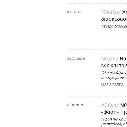
Ελλάδα
Ά
8.6.2020
διασκέδαση
Κέντρα διασκέδ
Νύχτα
Να 
23.11.2019
r&b και το
Όλα αλλάζουν σ
επιστρεφουν κα
ΜΑΡΙΑ ΠΑΠΠΑ
Αθήνα
Νύ
6.10.2019
«φάση» τη
Η 16η πιο κουλ
με σταθερά, α