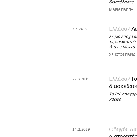
διασκέδασης.
ΜΑΡΙΑ ΠΑΠΠΑ
Ελλάδα
Λα
7.8.2019
Σε μια εποχή π
τις απωθητικές
ήταν η Μέκκα τ
ΧΡΗΣΤΟΣ ΠΑΡΙΔ
Ελλάδα
Το
27.3.2019
διασκέδαση
Το ΣτΕ απαγορε
καζίνο
Οδηγός Δι
14.2.2019
διατηρητέο