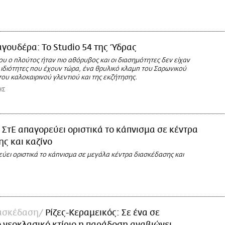
γουδέρα: Το Studio 54 της Ύδρας
ου ο πλούτος ήταν πιο αθόρυβος και οι διασημότητες δεν είχαν
 ιδιότητες που έχουν τώρα, ένα θρυλικό κλαμπ του Σαρωνικού
ου καλοκαιρινού γλεντιού και της εκζήτησης.
ΗΣ
 ΣτΕ απαγορεύει οριστικά το κάπνισμα σε κέντρα
ς και καζίνο
ύει οριστικά το κάπνισμα σε μεγάλα κέντρα διασκέδασης και
ασκέδαση
Ρίζες-Κεραμεικός: Σε ένα σε
 νεοκλασικό κτίριο η παράδοση αναβιώνει