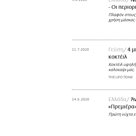
- Οι περιο
Πλαφόν στους 
χρήση μάσκας 
Γεύση
4 μ
11.7.2020
κοκτέιλ
Κοκτέιλ υψηλή
καλοκαίρι μας.
THE LIFO TEAM
Ελλάδα
Ά
14.6.2020
«Πρεμιέρα»
Πρώτη νύχτα ε