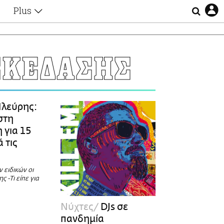
Plus
Θέματα
Συνεντεύξεις
Videos
ΣΚΕΔΑΣΗΣ
τα
Αφιερώματα
Ζώδια
Εξομολογήσεις
Blogs
η
λεύρης:
Οι Αθηναίοι
στη
Απώλειες
 για 15
Lgbtqi+
 τις
Επιλογές
 ειδικών οι
 -Τι είπε για
Nύχτες
DJs σε
πανδημία