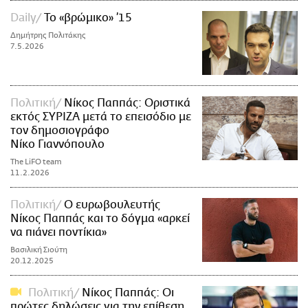
Daily
Το «βρώμικο» ’15
Δημήτρης Πολιτάκης
7.5.2026
Πολιτική
Νίκος Παππάς: Οριστικά
εκτός ΣΥΡΙΖΑ μετά το επεισόδιο με
τον δημοσιογράφο
Νίκο Γιαννόπουλο
The LiFO team
11.2.2026
Πολιτική
O ευρωβουλευτής
Νίκος Παππάς και το δόγμα «αρκεί
να πιάνει ποντίκια»
Βασιλική Σιούτη
20.12.2025
Πολιτική
Νίκος Παππάς: Οι
πρώτες δηλώσεις για την επίθεση