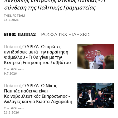
Κεντρικής Επιτροπής ο Νίκος Παππάς - Η
ΑΜΠΑ
σύνθεση της Πολιτικής Γραμματείας
PRINT
THE LIFO TEAM
18.7.2026
ΠΡΟΣΦΑΤΕΣ ΕΙΔΗΣΕΙΣ
ΝΙΚΟΣ ΠΑΠΠΑΣ
Πολιτική
ΣΥΡΙΖΑ: Οι πρώτες
αντιδράσεις μετά την παραίτηση
Φάμελλου - Τι θα γίνει με την
Κεντρική Επιτροπή του Σαββάτου
The LiFO team
9.7.2026
Πολιτική
ΣΥΡΙΖΑ: Ο Νίκος
Παππάς παύει να είναι
Κοινοβουλευτικός Εκπρόσωπος -
Αλλαγές και για Κώστα Ζαχαριάδη
The LiFO team
16.6.2026