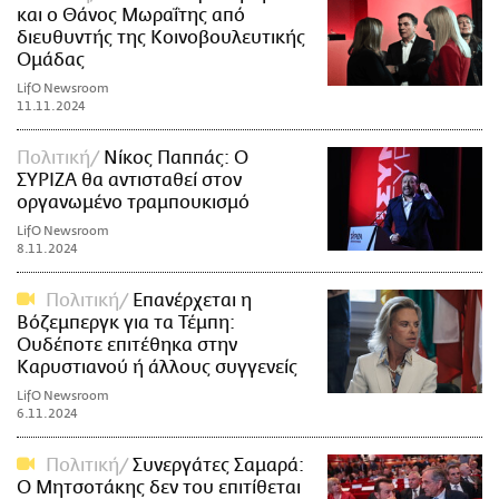
και ο Θάνος Μωραΐτης από
διευθυντής της Κοινοβουλευτικής
Ομάδας
LifO Newsroom
11.11.2024
Πολιτική
Νίκος Παππάς: Ο
ΣΥΡΙΖΑ θα αντισταθεί στον
οργανωμένο τραμπουκισμό
LifO Newsroom
8.11.2024
Πολιτική
Επανέρχεται η
Βόζεμπεργκ για τα Τέμπη:
Ουδέποτε επιτέθηκα στην
Καρυστιανού ή άλλους συγγενείς
LifO Newsroom
6.11.2024
Πολιτική
Συνεργάτες Σαμαρά:
Ο Μητσοτάκης δεν του επιτίθεται