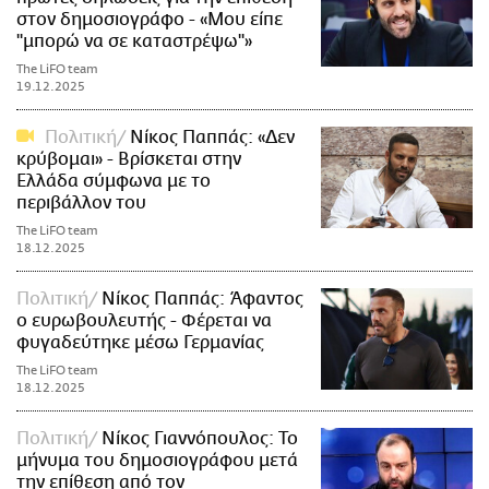
στον δημοσιογράφο - «Μου είπε
''μπορώ να σε καταστρέψω''»
The LiFO team
19.12.2025
Πολιτική
Νίκος Παππάς: «Δεν
κρύβομαι» - Βρίσκεται στην
Ελλάδα σύμφωνα με το
περιβάλλον του
The LiFO team
18.12.2025
Πολιτική
Νίκος Παππάς: Άφαντος
ο ευρωβουλευτής - Φέρεται να
φυγαδεύτηκε μέσω Γερμανίας
The LiFO team
18.12.2025
Πολιτική
Νίκος Γιαννόπουλος: Το
μήνυμα του δημοσιογράφου μετά
την επίθεση από τον