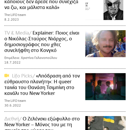
κάποιους δεν άρεσε που συνέχιζα
να ζω, και μάλιστα καλά»
The LiFO team
8.2.2023
TV & Media
Explainer: Ποιος είναι
ο Νικόλας-Σταύρος Νιάρχος, ο
δημοσιογράφος που χθες
συνελήφθη στο Κονγκό
Επιμέλεια: Χριστίνα Γαλανοπούλου
18.7.2022
Lifo Picks
«Απόδραση από τον
εύθραυστο πλανήτη»: Η queer
ταινία του Θανάση Τσιμπίνη στο
κανάλι του New Yorker
The LiFO team
30.6.2022
Διεθνή
Ο Ζελένσκι εξώφυλλο στο
New Yorker – Μόνος του με τη