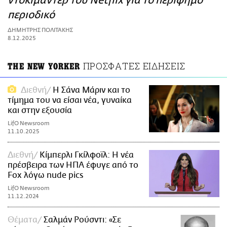
ντοκιμαντέρ του Netflix για το περίφημο
ΑΜΠΑ
περιοδικό
PRINT
ΔΗΜΗΤΡΗΣ ΠΟΛΙΤΑΚΗΣ
8.12.2025
ΠΡΟΣΦΑΤΕΣ ΕΙΔΗΣΕΙΣ
THE NEW YORKER
Διεθνή
Η Σάνα Μάριν και το
τίμημα του να είσαι νέα, γυναίκα
και στην εξουσία
LifO Newsroom
11.10.2025
Διεθνή
Κίμπερλι Γκίλφοϊλ: Η νέα
πρέσβειρα των ΗΠΑ έφυγε από το
Fox λόγω nude pics
LifO Newsroom
11.12.2024
Θέματα
Σαλμάν Ρούσντι: «Σε