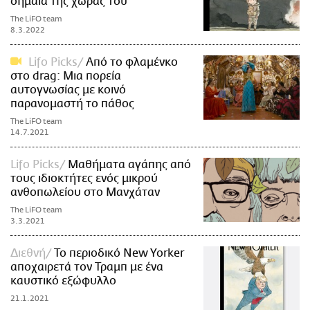
σημαία της χώρας του
The LiFO team
8.3.2022
Lifo Picks
Από το φλαμένκο
στο drag: Μια πορεία
αυτογνωσίας με κοινό
παρανομαστή το πάθος
The LiFO team
14.7.2021
Lifo Picks
Μαθήματα αγάπης από
τους ιδιοκτήτες ενός μικρού
ανθοπωλείου στο Μανχάταν
The LiFO team
3.3.2021
Διεθνή
Το περιοδικό New Yorker
αποχαιρετά τον Τραμπ με ένα
καυστικό εξώφυλλο
21.1.2021