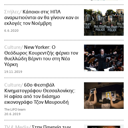
Στήλες
Κάποιοι στις ΗΠΑ
αναρωτιούνται αν θα γίνουν καν οι
εκλογές τον Νοέμβρη
6.6.2020
Culture
New Yorker: Ο
Θεόδωρος Κουρεντζής φέρνει τον
θυελλώδη Βέρντι του στη Νέα
Υόρκη
19.11.2019
Culture
60o Φεστιβάλ
Κινηματογράφου Θεσσαλονίκης:
Η αφίσα από τον διάσημο
εικονογράφο Τζον Μαυρουδή
The LiFO team
20.6.2019
TV & Media
Στην Παναγία των