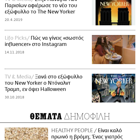
Παρισίων αφιέρωσε το νέο του
εξώφυλλο το The New Yorker
20.4.2019
Lifo Picks
Πώς να γίνεις «σωστός
influencer» στο Instagram
14.11.2018
TV & Media
Ξανά στο εξώφυλλο
του New Yorker ο Ντόναλντ
Τραμπ, εν όψει Halloween
30.10.2018
ΔΗΜΟΦΙΛΗ
ΘΕΜΑΤΑ
HEALTHY PEOPLE
Είναι καλό
πρωινό η βρόμη; Ένας γιατρός