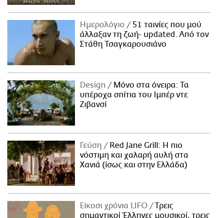
Ημερολόγιο
51 ταινίες που μού
άλλαξαν τη ζωή- updated. Aπό τον
Στάθη Τσαγκαρουσιάνο
Design
Μόνο στα όνειρα: Τα
υπέροχα σπίτια του Ιμπέρ ντε
Ζιβανσί
Γεύση
Red Jane Grill: Η πιο
νόστιμη και χαλαρή αυλή στα
Χανιά (ίσως και στην Ελλάδα)
Είκοσι χρόνια LIFO
Tρεις
σημαντικοί Έλληνες μουσικοί, τρεις