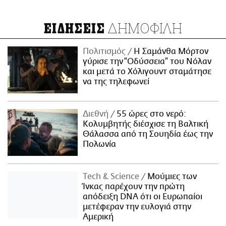
ΔΗΜΟΦΙΛΗ
ΕΙΔΗΣΕΙΣ
Πολιτισμός
Η Σαμάνθα Μόρτον
γύρισε την “Οδύσσεια” του Νόλαν
και μετά το Χόλιγουντ σταμάτησε
να της τηλεφωνεί
Διεθνή
55 ώρες στο νερό:
Κολυμβητής διέσχισε τη Βαλτική
Θάλασσα από τη Σουηδία έως την
Πολωνία
Τech & Science
Μούμιες των
Ίνκας παρέχουν την πρώτη
απόδειξη DNA ότι οι Ευρωπαίοι
μετέφεραν την ευλογιά στην
Αμερική