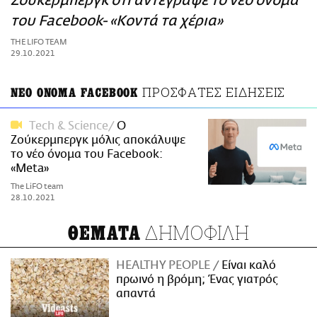
Ζούκερμπεργκ ότι αντέγραψε το νέο όνομα
ΑΜΠΑ
του Facebook- «Κοντά τα χέρια»
PRINT
THE LIFO TEAM
29.10.2021
ΠΡΟΣΦΑΤΕΣ ΕΙΔΗΣΕΙΣ
ΝΕΟ ΟΝΟΜΑ FACEBOOK
Τech & Science
Ο
Ζούκερμπεργκ μόλις αποκάλυψε
το νέο όνομα του Facebook:
«Meta»
The LiFO team
28.10.2021
ΔΗΜΟΦΙΛΗ
ΘΕΜΑΤΑ
HEALTHY PEOPLE
Είναι καλό
πρωινό η βρόμη; Ένας γιατρός
απαντά