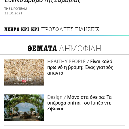
Εθνικό Δρυμό της Σαμαριάς
ΑΜΠΑ
THE LIFO TEAM
PRINT
31.10.2021
ΠΡΟΣΦΑΤΕΣ ΕΙΔΗΣΕΙΣ
ΝΕΚΡΟ ΚΡΙ ΚΡΙ
ΔΗΜΟΦΙΛΗ
ΘΕΜΑΤΑ
HEALTHY PEOPLE
Είναι καλό
πρωινό η βρόμη; Ένας γιατρός
απαντά
Design
Μόνο στα όνειρα: Τα
υπέροχα σπίτια του Ιμπέρ ντε
Ζιβανσί