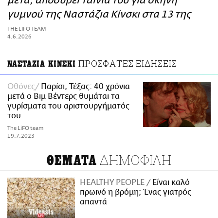
μετά, αποσύρει ταινία του για σκηνή
ΑΜΠΑ
γυμνού της Ναστάζια Κίνσκι στα 13 της
PRINT
THE LIFO TEAM
4.6.2026
ΠΡΟΣΦΑΤΕΣ ΕΙΔΗΣΕΙΣ
ΝΑΣΤΑΖΙΑ ΚΙΝΣΚΙ
Οθόνες
Παρίσι, Τέξας: 40 χρόνια
μετά ο Βιμ Βέντερς θυμάται τα
γυρίσματα του αριστουργήματός
του
The LiFO team
19.7.2023
ΔΗΜΟΦΙΛΗ
ΘΕΜΑΤΑ
HEALTHY PEOPLE
Είναι καλό
πρωινό η βρόμη; Ένας γιατρός
απαντά