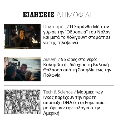
ΔΗΜΟΦΙΛΗ
ΕΙΔΗΣΕΙΣ
Πολιτισμός
Η Σαμάνθα Μόρτον
γύρισε την “Οδύσσεια” του Νόλαν
και μετά το Χόλιγουντ σταμάτησε
να της τηλεφωνεί
Διεθνή
55 ώρες στο νερό:
Κολυμβητής διέσχισε τη Βαλτική
Θάλασσα από τη Σουηδία έως την
Πολωνία
Τech & Science
Μούμιες των
Ίνκας παρέχουν την πρώτη
απόδειξη DNA ότι οι Ευρωπαίοι
μετέφεραν την ευλογιά στην
Αμερική