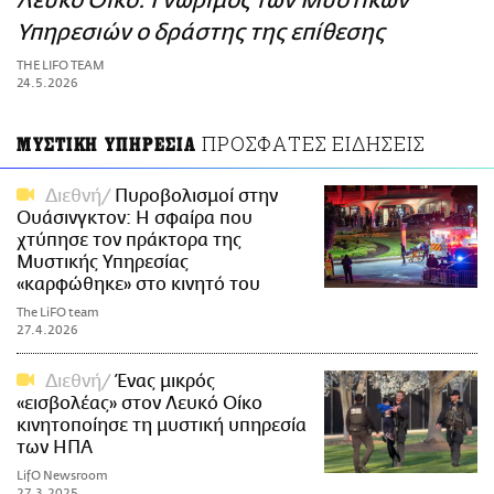
Λευκό Οίκο: Γνώριμος των Μυστικών
ΑΜΠΑ
Υπηρεσιών ο δράστης της επίθεσης
PRINT
THE LIFO TEAM
24.5.2026
ΠΡΟΣΦΑΤΕΣ ΕΙΔΗΣΕΙΣ
ΜΥΣΤΙΚΗ ΥΠΗΡΕΣΙΑ
Διεθνή
Πυροβολισμοί στην
Ουάσινγκτον: Η σφαίρα που
χτύπησε τον πράκτορα της
Μυστικής Υπηρεσίας
«καρφώθηκε» στο κινητό του
The LiFO team
27.4.2026
Διεθνή
Ένας μικρός
«εισβολέας» στον Λευκό Οίκο
κινητοποίησε τη μυστική υπηρεσία
των ΗΠΑ
LifO Newsroom
27.3.2025