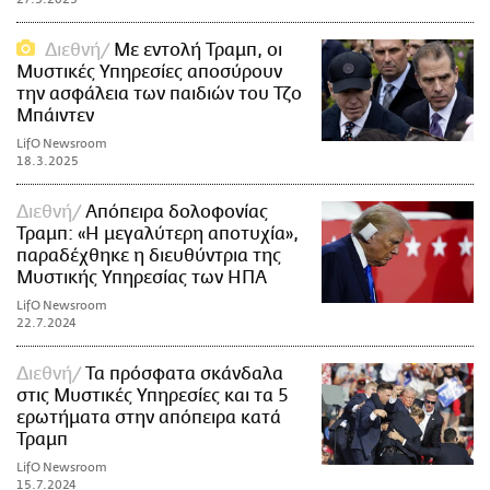
Διεθνή
Με εντολή Τραμπ, οι
Μυστικές Υπηρεσίες αποσύρουν
την ασφάλεια των παιδιών του Τζο
Μπάιντεν
LifO Newsroom
18.3.2025
Διεθνή
Απόπειρα δολοφονίας
Τραμπ: «Η μεγαλύτερη αποτυχία»,
παραδέχθηκε η διευθύντρια της
Μυστικής Υπηρεσίας των ΗΠΑ
LifO Newsroom
22.7.2024
Διεθνή
Τα πρόσφατα σκάνδαλα
στις Μυστικές Υπηρεσίες και τα 5
ερωτήματα στην απόπειρα κατά
Τραμπ
LifO Newsroom
15.7.2024