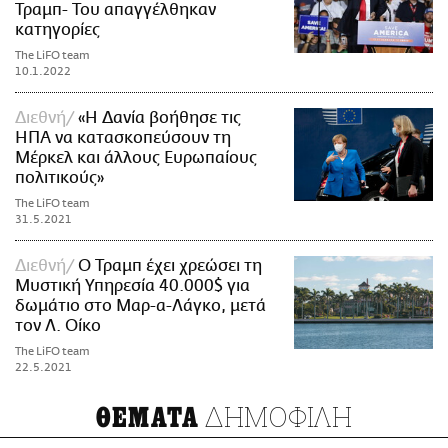
Τραμπ- Του απαγγέλθηκαν
κατηγορίες
The LiFO team
10.1.2022
Διεθνή
«Η Δανία βοήθησε τις
ΗΠΑ να κατασκοπεύσουν τη
Μέρκελ και άλλους Ευρωπαίους
πολιτικούς»
The LiFO team
31.5.2021
Διεθνή
Ο Τραμπ έχει χρεώσει τη
Μυστική Υπηρεσία 40.000$ για
δωμάτιο στο Μαρ-α-Λάγκο, μετά
τον Λ. Οίκο
The LiFO team
22.5.2021
ΔΗΜΟΦΙΛΗ
ΘΕΜΑΤΑ