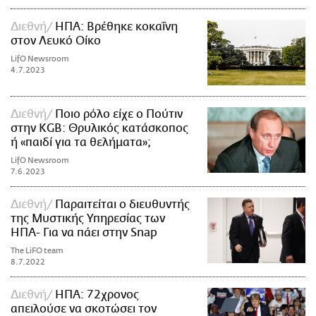
Διεθνή
ΗΠΑ: Βρέθηκε κοκαΐνη
στον Λευκό Οίκο
LifO Newsroom
4.7.2023
Διεθνή
Ποιο ρόλο είχε ο Πούτιν
στην KGB: Θρυλικός κατάσκοπος
ή «παιδί για τα θελήματα»;
LifO Newsroom
7.6.2023
Διεθνή
Παραιτείται ο διευθυντής
της Μυστικής Υπηρεσίας των
ΗΠΑ- Για να πάει στην Snap
The LiFO team
8.7.2022
Διεθνή
ΗΠΑ: 72χρονος
απειλούσε να σκοτώσει τον