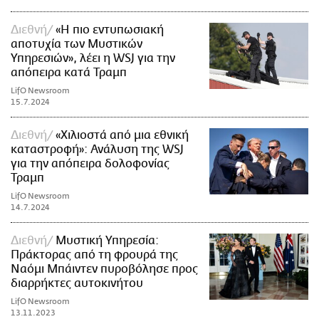
Διεθνή
«Η πιο εντυπωσιακή
αποτυχία των Μυστικών
Υπηρεσιών», λέει η WSJ για την
απόπειρα κατά Τραμπ
LifO Newsroom
15.7.2024
Διεθνή
«Χιλιοστά από μια εθνική
καταστροφή»: Ανάλυση της WSJ
για την απόπειρα δολοφονίας
Τραμπ
LifO Newsroom
14.7.2024
Διεθνή
Μυστική Υπηρεσία:
Πράκτορας από τη φρουρά της
Ναόμι Μπάιντεν πυροβόλησε προς
διαρρήκτες αυτοκινήτου
LifO Newsroom
13.11.2023