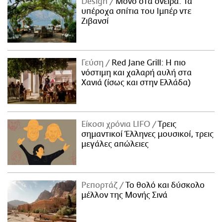
Design
Μόνο στα όνειρα: Τα
υπέροχα σπίτια του Ιμπέρ ντε
Ζιβανσί
Γεύση
Red Jane Grill: Η πιο
νόστιμη και χαλαρή αυλή στα
Χανιά (ίσως και στην Ελλάδα)
Είκοσι χρόνια LIFO
Tρεις
σημαντικοί Έλληνες μουσικοί, τρεις
μεγάλες απώλειες
Ρεπορτάζ
Το θολό και δύσκολο
μέλλον της Μονής Σινά