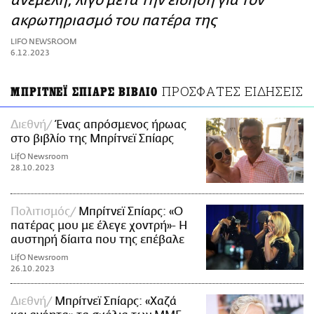
ανέμελη, λίγο μετά την είδηση για τον
ΑΜΠΑ
ακρωτηριασμό του πατέρα της
PRINT
LIFO NEWSROOM
6.12.2023
ΠΡΟΣΦΑΤΕΣ ΕΙΔΗΣΕΙΣ
ΜΠΡΙΤΝΕΪ ΣΠΙΑΡΣ ΒΙΒΛΙΟ
Διεθνή
Ένας απρόσμενος ήρωας
στο βιβλίο της Μπρίτνεϊ Σπίαρς
LifO Newsroom
28.10.2023
Πολιτισμός
Μπρίτνεϊ Σπίαρς: «Ο
πατέρας μου με έλεγε χοντρή»- Η
αυστηρή δίαιτα που της επέβαλε
LifO Newsroom
26.10.2023
Διεθνή
Μπρίτνεϊ Σπίαρς: «Xαζά