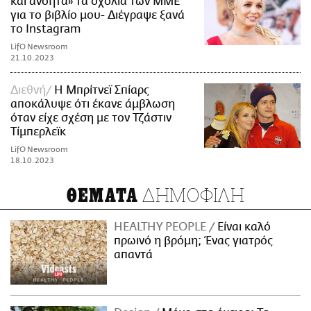
και ανόητα» τα σχόλια των ΜΜΕ
για το βιβλίο μου- Διέγραψε ξανά
το Instagram
LifO Newsroom
21.10.2023
Διεθνή
Η Μπρίτνεϊ Σπίαρς
αποκάλυψε ότι έκανε άμβλωση
όταν είχε σχέση με τον Τζάστιν
Τίμπερλεϊκ
LifO Newsroom
18.10.2023
ΔΗΜΟΦΙΛΗ
ΘΕΜΑΤΑ
HEALTHY PEOPLE
Είναι καλό
πρωινό η βρόμη; Ένας γιατρός
απαντά