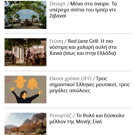
Design
Μόνο στα όνειρα: Τα
υπέροχα σπίτια του Ιμπέρ ντε
Ζιβανσί
Γεύση
Red Jane Grill: Η πιο
νόστιμη και χαλαρή αυλή στα
Χανιά (ίσως και στην Ελλάδα)
Είκοσι χρόνια LIFO
Tρεις
σημαντικοί Έλληνες μουσικοί, τρεις
μεγάλες απώλειες
Ρεπορτάζ
Το θολό και δύσκολο
μέλλον της Μονής Σινά