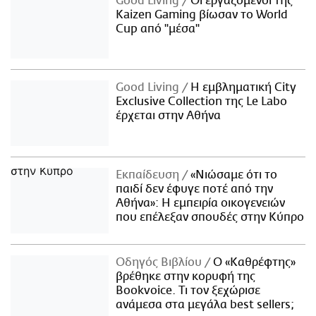
Good Living
Οι εργαζόμενοι της
Kaizen Gaming βίωσαν το World
Cup από "μέσα"
Good Living
Η εμβληματική City
Exclusive Collection της Le Labo
έρχεται στην Αθήνα
Εκπαίδευση
«Νιώσαμε ότι το
παιδί δεν έφυγε ποτέ από την
Αθήνα»: Η εμπειρία οικογενειών
που επέλεξαν σπουδές στην Κύπρο
Οδηγός Βιβλίου
Ο «Καθρέφτης»
βρέθηκε στην κορυφή της
Bookvoice. Τι τον ξεχώρισε
ανάμεσα στα μεγάλα best sellers;