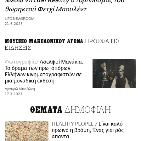
Μέσω Virtual Reality ο τορπιλισμός του
ΑΜΠΑ
θωρηκτού Φετχί Μπουλέντ
PRINT
LIFO NEWSROOM
21.6.2023
ΠΡΟΣΦΑΤΕΣ
ΜΟΥΣΕΙΟ ΜΑΚΕΔΟΝΙΚΟΥ ΑΓΩΝΑ
ΕΙΔΗΣΕΙΣ
Φωτογραφία
Αδελφοί Μανάκια:
Το όραμα των πρωτοπόρων
Ελλήνων κινηματογραφιστών σε
μια μοναδική έκθεση
Αργυρώ Μποζώνη
17.3.2023
ΔΗΜΟΦΙΛΗ
ΘΕΜΑΤΑ
HEALTHY PEOPLE
Είναι καλό
πρωινό η βρόμη; Ένας γιατρός
απαντά