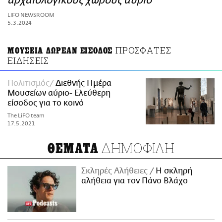
αρχαιολογικούς χώρους αύριο
ΑΜΠΑ
LIFO NEWSROOM
PRINT
5.3.2024
ΠΡΟΣΦΑΤΕΣ
ΜΟΥΣΕΙΑ ΔΩΡΕΑΝ ΕΙΣΟΔΟΣ
ΕΙΔΗΣΕΙΣ
Πολιτισμός
Διεθνής Ημέρα
Μουσείων αύριο- Ελεύθερη
είσοδος για το κοινό
The LiFO team
17.5.2021
ΔΗΜΟΦΙΛΗ
ΘΕΜΑΤΑ
Σκληρές Αλήθειες
H σκληρή
αλήθεια για τον Πάνο Βλάχο