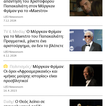
απάντηση του Χριστόφορου
Παπακαλιάτη στον Μόργκαν
Φρίμαν για το «Maestro»
LifO Newsroom
7.12.2024
TV & Media
Ο Μόργκαν Φρίμαν
για το Maestro του Παπακαλιάτη:
Πραγματικά, χάνετε ένα
αριστούργημα, αν δεν το βλέπετε
LifO Newsroom
6.12.2024
Πολιτισμός
Μόργκαν Φρίμαν:
Οι όροι «Αφροαμερικανός» και
«μήνας μαύρης ιστορίας» είναι
προσβλητικοί
LifO Newsroom
16.4.2023
Daily
Ο Θεός λείπει σε