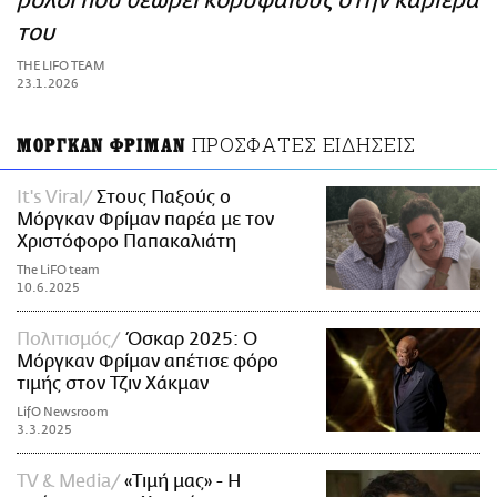
ρόλοι που θεωρεί κορυφαίους στην καριέρα
ΑΜΠΑ
του
PRINT
THE LIFO TEAM
23.1.2026
ΠΡΟΣΦΑΤΕΣ ΕΙΔΗΣΕΙΣ
ΜΟΡΓΚΑΝ ΦΡΙΜΑΝ
It's Viral
Στους Παξούς ο
Μόργκαν Φρίμαν παρέα με τον
Χριστόφορο Παπακαλιάτη
The LiFO team
10.6.2025
Πολιτισμός
Όσκαρ 2025: Ο
Μόργκαν Φρίμαν απέτισε φόρο
τιμής στον Τζιν Χάκμαν
LifO Newsroom
3.3.2025
TV & Media
«Τιμή μας» - Η