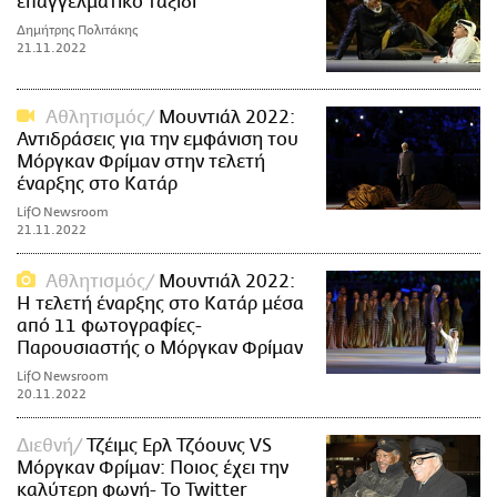
επαγγελματικό ταξίδι
Δημήτρης Πολιτάκης
21.11.2022
Αθλητισμός
Μουντιάλ 2022:
Αντιδράσεις για την εμφάνιση του
Μόργκαν Φρίμαν στην τελετή
έναρξης στο Κατάρ
LifO Newsroom
21.11.2022
Αθλητισμός
Μουντιάλ 2022:
Η τελετή έναρξης στο Κατάρ μέσα
από 11 φωτογραφίες-
Παρουσιαστής ο Μόργκαν Φρίμαν
LifO Newsroom
20.11.2022
Διεθνή
Τζέιμς Ερλ Τζόουνς VS
Μόργκαν Φρίμαν: Ποιος έχει την
καλύτερη φωνή- Το Twitter