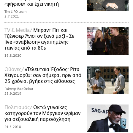
«ψήφισε» και έχει νικητή
The LiFO team
2.7.2021
TV & Media
Μπραντ Πιτ και
Τζένιφερ Άνιστον ξανά μαζί - Σε
live «αναβίωση» αγαπημένης
ταινίας από τα 80s
19.8.2020
Οθόνες
«Τελευταία Έξοδος: Ρίτα
Χέιγουορθ»: σαν σήμερα, πριν από
25 χρόνια, βγήκε στις αίθουσες
Γιάννης Βασιλείου
23.9.2019
Πολιτισμός
Οκτώ γυναίκες
κατηγορούν τον Μόργκαν Φρίμαν
για σεξουαλική παρενόχληση
24.5.2018