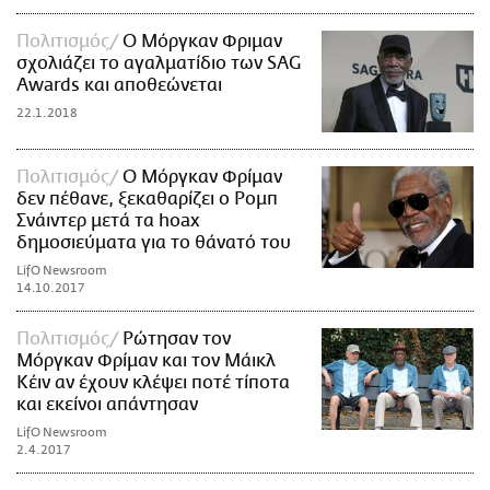
Πολιτισμός
O Μόργκαν Φριμαν
σχολιάζει το αγαλματίδιο των SAG
Awards και αποθεώνεται
22.1.2018
Πολιτισμός
Ο Μόργκαν Φρίμαν
δεν πέθανε, ξεκαθαρίζει ο Ρομπ
Σνάιντερ μετά τα hoax
δημοσιεύματα για το θάνατό του
LifO Newsroom
14.10.2017
Πολιτισμός
Ρώτησαν τον
Μόργκαν Φρίμαν και τον Μάικλ
Κέιν αν έχουν κλέψει ποτέ τίποτα
και εκείνοι απάντησαν
LifO Newsroom
2.4.2017