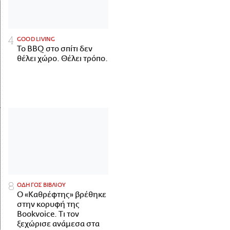
GOOD LIVING
Το BBQ στο σπίτι δεν
θέλει χώρο. Θέλει τρόπο.
ΟΔΗΓΟΣ ΒΙΒΛΙΟΥ
Ο «Καθρέφτης» βρέθηκε
στην κορυφή της
Bookvoice. Τι τον
ξεχώρισε ανάμεσα στα