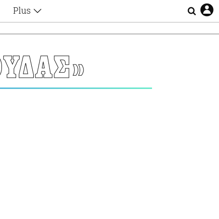
Plus
Θέματα
Συνεντεύξεις
Videos
ΟΥΔΑΣ»
τα
Αφιερώματα
Ζώδια
Εξομολογήσεις
Blogs
η
Οι Αθηναίοι
Απώλειες
Lgbtqi+
Επιλογές