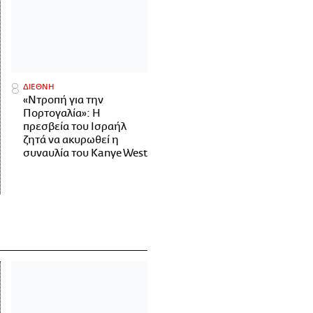
ΔΙΕΘΝΗ
«Ντροπή για την
Πορτογαλία»: Η
πρεσβεία του Ισραήλ
ζητά να ακυρωθεί η
συναυλία του Kanye West