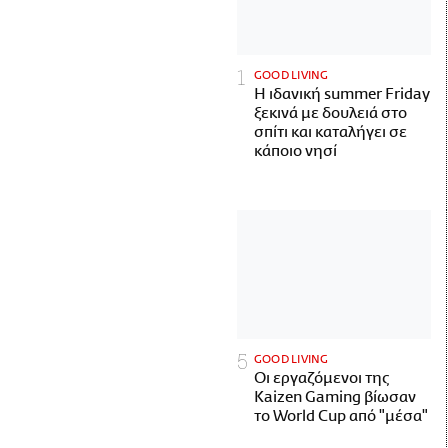
GOOD LIVING
Η ιδανική summer Friday
ξεκινά με δουλειά στο
σπίτι και καταλήγει σε
κάποιο νησί
GOOD LIVING
Οι εργαζόμενοι της
Kaizen Gaming βίωσαν
το World Cup από "μέσα"