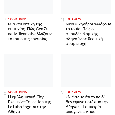
GOOD LIVING
ΕΚΠΑΙΔΕΥΣΗ
Μια νέα οπτική της
Νέοι δικηγόροι αλλάζουν
επιτυχίας: Πώς Gen Zs
το τοπίο: Πώς οι
και Millennials αλλάζουν
σπουδές Νομικής
το τοπίο της εργασίας
οδηγούν σε θεσμική
συμμετοχή
GOOD LIVING
ΕΚΠΑΙΔΕΥΣΗ
Η εμβληματική City
«Νιώσαμε ότι το παιδί
Exclusive Collection της
δεν έφυγε ποτέ από την
Le Labo έρχεται στην
Αθήνα»: Η εμπειρία
Αθήνα
οικογενειών που