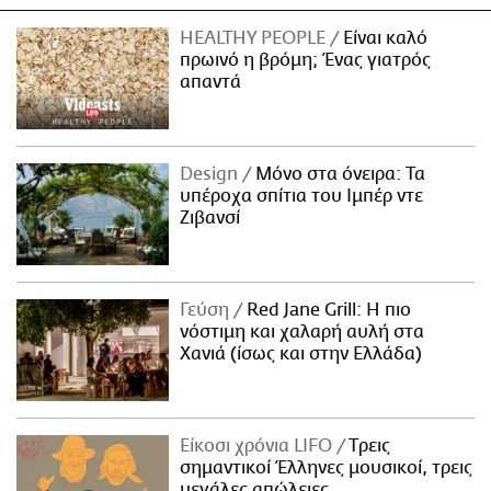
HEALTHY PEOPLE
Είναι καλό
πρωινό η βρόμη; Ένας γιατρός
απαντά
Design
Μόνο στα όνειρα: Τα
υπέροχα σπίτια του Ιμπέρ ντε
Ζιβανσί
Γεύση
Red Jane Grill: Η πιο
νόστιμη και χαλαρή αυλή στα
Χανιά (ίσως και στην Ελλάδα)
Είκοσι χρόνια LIFO
Tρεις
σημαντικοί Έλληνες μουσικοί, τρεις
μεγάλες απώλειες