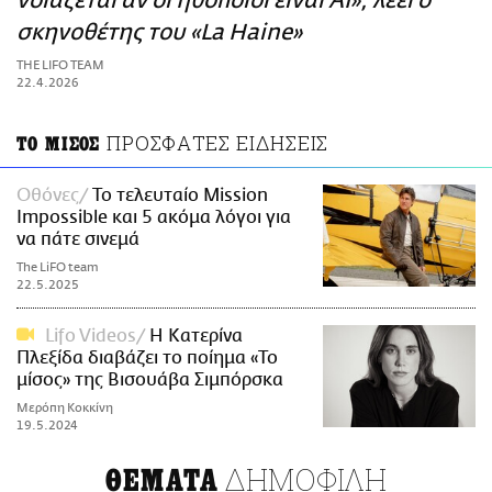
νοιάζεται αν οι ηθοποιοί είναι AI», λέει ο
ΑΜΠΑ
σκηνοθέτης του «La Haine»
PRINT
THE LIFO TEAM
22.4.2026
ΠΡΟΣΦΑΤΕΣ ΕΙΔΗΣΕΙΣ
ΤΟ ΜΙΣΟΣ
Οθόνες
Το τελευταίο Mission
Impossible και 5 ακόμα λόγοι για
να πάτε σινεμά
The LiFO team
22.5.2025
Lifo Videos
Η Κατερίνα
Πλεξίδα διαβάζει το ποίημα «Το
μίσος» της Βισουάβα Σιμπόρσκα
Μερόπη Κοκκίνη
19.5.2024
ΔΗΜΟΦΙΛΗ
ΘΕΜΑΤΑ