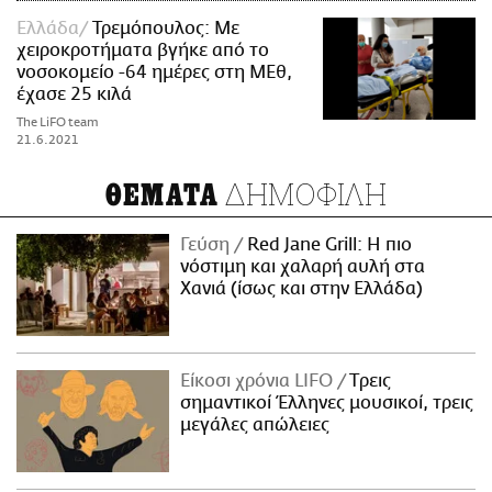
Ελλάδα
Τρεμόπουλος: Με
χειροκροτήματα βγήκε από το
νοσοκομείο -64 ημέρες στη ΜΕθ,
έχασε 25 κιλά
The LiFO team
21.6.2021
ΔΗΜΟΦΙΛΗ
ΘΕΜΑΤΑ
Γεύση
Red Jane Grill: Η πιο
νόστιμη και χαλαρή αυλή στα
Χανιά (ίσως και στην Ελλάδα)
Είκοσι χρόνια LIFO
Tρεις
σημαντικοί Έλληνες μουσικοί, τρεις
μεγάλες απώλειες