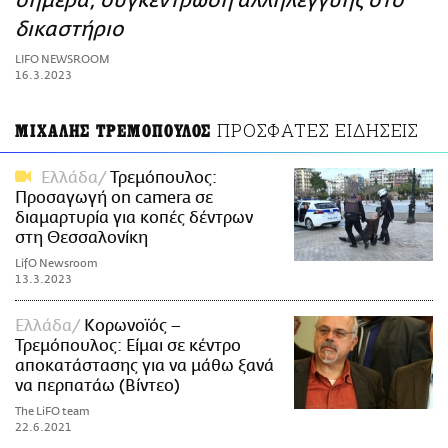
σήμερα, συγκέντρωση αλληλεγγύης στο
ΑΜΠΑ
δικαστήριο
PRINT
LIFO NEWSROOM
16.3.2023
ΠΡΟΣΦΑΤΕΣ ΕΙΔΗΣΕΙΣ
ΜΙΧΑΛΗΣ ΤΡΕΜΟΠΟΥΛΟΣ
Ελλάδα
Τρεμόπουλος:
Προσαγωγή on camera σε
διαμαρτυρία για κοπές δέντρων
στη Θεσσαλονίκη
LifO Newsroom
13.3.2023
Ελλάδα
Κορωνοϊός –
Τρεμόπουλος: Είμαι σε κέντρο
αποκατάστασης για να μάθω ξανά
να περπατάω (Βίντεο)
The LiFO team
22.6.2021