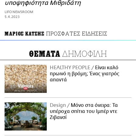
ΑΜΠΑ
υποψηφιότητα Μιθριδάτη
PRINT
LIFO NEWSROOM
5.4.2023
ΠΡΟΣΦΑΤΕΣ ΕΙΔΗΣΕΙΣ
ΜΑΡΙΟΣ ΚΑΤΣΗΣ
ΔΗΜΟΦΙΛΗ
ΘΕΜΑΤΑ
HEALTHY PEOPLE
Είναι καλό
πρωινό η βρόμη; Ένας γιατρός
απαντά
Design
Μόνο στα όνειρα: Τα
υπέροχα σπίτια του Ιμπέρ ντε
Ζιβανσί