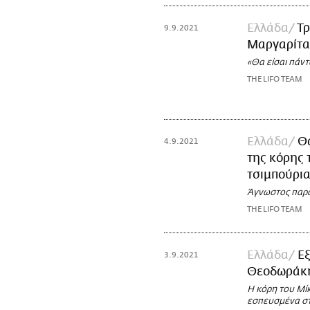
Ελλάδα
Τρ
9.9.2021
Μαργαρίτα 
«Θα είσαι πάν
THE LIFO TEAM
Ελλάδα
Θ
4.9.2021
της κόρης
τσιμπούρια
Άγνωστος παρα
THE LIFO TEAM
Ελλάδα
Εξ
3.9.2021
Θεοδωράκ
Η κόρη του Μί
εσπευσμένα σ