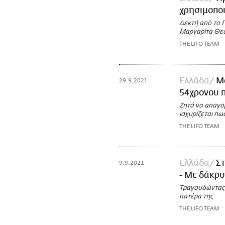
χρησιμοπο
Δεκτή από το 
Μαργαρίτα Θε
THE LIFO TEAM
Ελλάδα
Μ
29.9.2021
54χρονου 
Ζητά να απαγο
ισχυρίζεται πω
THE LIFO TEAM
Ελλάδα
Σ
9.9.2021
- Με δάκρυ
Τραγουδώντας 
πατέρα της
THE LIFO TEAM