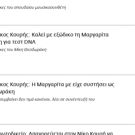
ήκες του σπουδαίου μουσικοσυνθέτη
κος Κουρής: Καλεί με εξώδικο τη Μαργαρίτα
 για τεστ DNA
ήκες του Μίκη Θεοδωράκη
κος Κουρής: Η Μαργαρίτα με είχε συστήσει ως
ωράκη
υμβαίνει δεν τιμά κανέναν, λέει σε συνέντευξή του
ωτοδικείο: Απαγορεύεται στον Νίκο Κουρή να