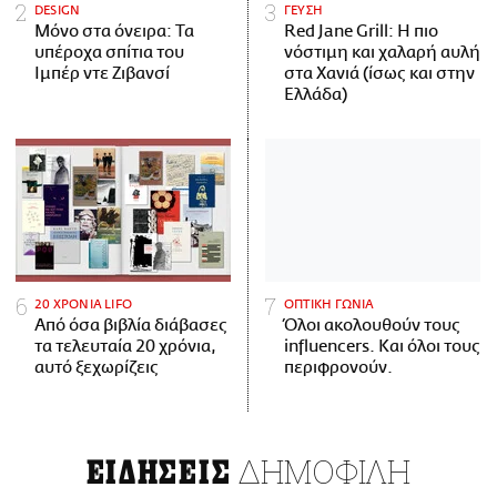
DESIGN
ΓΕΥΣΗ
Μόνο στα όνειρα: Τα
Red Jane Grill: Η πιο
υπέροχα σπίτια του
νόστιμη και χαλαρή αυλή
Ιμπέρ ντε Ζιβανσί
στα Χανιά (ίσως και στην
Ελλάδα)
20 ΧΡΟΝΙΑ LIFO
ΟΠΤΙΚΗ ΓΩΝΙΑ
Από όσα βιβλία διάβασες
Όλοι ακολουθούν τους
τα τελευταία 20 χρόνια,
influencers. Και όλοι τους
αυτό ξεχωρίζεις
περιφρονούν.
ΔΗΜΟΦΙΛΗ
ΕΙΔΗΣΕΙΣ