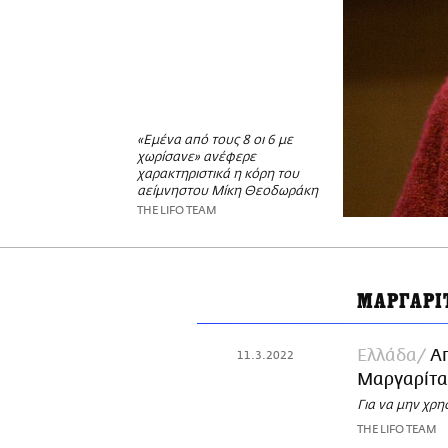
«Εμένα από τους 8 οι 6 με
χωρίσανε» ανέφερε
χαρακτηριστικά η κόρη του
αείμνηστου Μίκη Θεοδωράκη
THE LIFO TEAM
ΜΑΡΓΑΡΙ
Ελλάδα
Α
11.3.2022
Μαργαρίτα
Για να μην χρ
THE LIFO TEAM