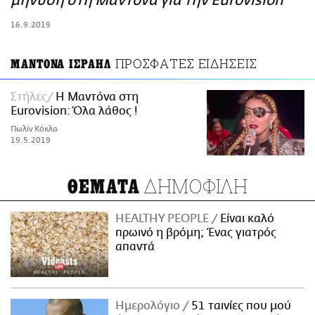
μήνυση στη Μαντόνα για την Eurovision
ΑΜΠΑ
16.9.2019
PRINT
ΠΡΟΣΦΑΤΕΣ ΕΙΔΗΣΕΙΣ
ΜΑΝΤΟΝΑ ΙΣΡΑΗΛ
Στήλες
Η Μαντόνα στη
Eurovision: Όλα λάθος !
Πωλίν Κόκλα
19.5.2019
ΔΗΜΟΦΙΛΗ
ΘΕΜΑΤΑ
HEALTHY PEOPLE
Είναι καλό
πρωινό η βρόμη; Ένας γιατρός
απαντά
Ημερολόγιο
51 ταινίες που μού