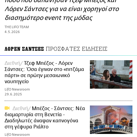
ποσό που δαπάνησαν Τζεφ Μπέζος και
ΑΜΠΑ
Λόρεν Σάντσες για να είναι χορηγοί στο
PRINT
διασημότερο event της μόδας
THE LIFO TEAM
4.5.2026
ΠΡΟΣΦΑΤΕΣ ΕΙΔΗΣΕΙΣ
ΛΟΡΕΝ ΣΑΝΤΣΕΣ
Διεθνή
Τζεφ Μπέζος - Λόρεν
Σάντσες: Όσα έγιναν στο «πιτζάμα
πάρτι» σε πρώην μεσαιωνικό
ναυπηγείο
LifO Newsroom
29.6.2025
Διεθνή
Μπέζος - Σάντσες: Νέα
διαμαρτυρία στη Βενετία -
Διαδηλωτές άναψαν καπνογόνα
στη γέφυρα Ριάλτο
LifO Newsroom