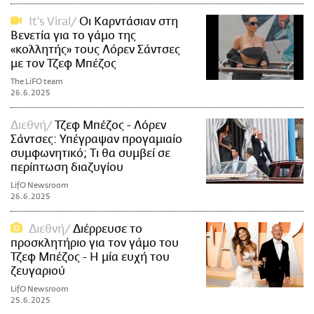
It's Viral
Οι Καρντάσιαν στη
Βενετία για το γάμο της
«κολλητής» τους Λόρεν Σάντσες
με τον Τζεφ Μπέζος
The LiFO team
26.6.2025
Διεθνή
Τζεφ Μπέζος - Λόρεν
Σάντσες: Υπέγραψαν προγαμιαίο
συμφωνητικό; Τι θα συμβεί σε
περίπτωση διαζυγίου
LifO Newsroom
26.6.2025
Διεθνή
Διέρρευσε το
προσκλητήριο για τον γάμο του
Τζεφ Μπέζος - Η μία ευχή του
ζευγαριού
LifO Newsroom
25.6.2025