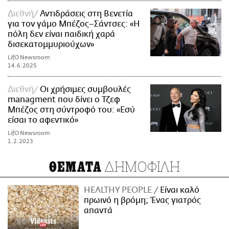
Διεθνή
Αντιδράσεις στη Βενετία
για τον γάμο Μπέζος–Σάντσες: «Η
πόλη δεν είναι παιδική χαρά
δισεκατομμυριούχων»
LifO Newsroom
14.6.2025
Διεθνή
Οι χρήσιμες συμβουλές
managment που δίνει ο Τζεφ
Μπέζος στη σύντροφό του: «Εσύ
είσαι το αφεντικό»
LifO Newsroom
1.2.2023
ΔΗΜΟΦΙΛΗ
ΘΕΜΑΤΑ
HEALTHY PEOPLE
Είναι καλό
πρωινό η βρόμη; Ένας γιατρός
απαντά