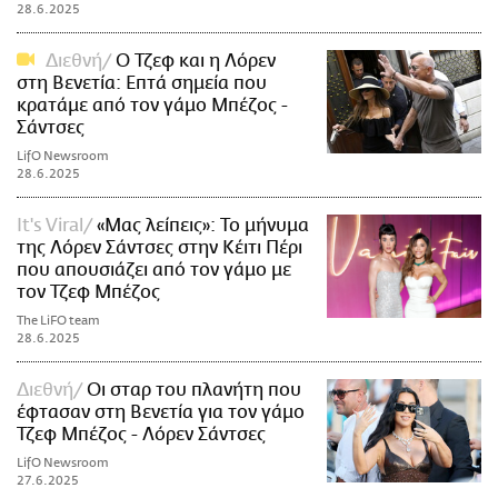
28.6.2025
Διεθνή
Ο Τζεφ και η Λόρεν
στη Βενετία: Επτά σημεία που
κρατάμε από τον γάμο Μπέζος -
Σάντσες
LifO Newsroom
28.6.2025
It's Viral
«Μας λείπεις»: Το μήνυμα
της Λόρεν Σάντσες στην Κέιτι Πέρι
που απουσιάζει από τον γάμο με
τον Τζεφ Μπέζος
The LiFO team
28.6.2025
Διεθνή
Οι σταρ του πλανήτη που
έφτασαν στη Βενετία για τον γάμο
Τζεφ Μπέζος - Λόρεν Σάντσες
LifO Newsroom
27.6.2025