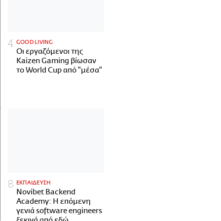
GOOD LIVING
Οι εργαζόμενοι της
Kaizen Gaming βίωσαν
το World Cup από "μέσα"
ΕΚΠΑΙΔΕΥΣΗ
Novibet Backend
Academy: Η επόμενη
γενιά software engineers
ξεκινά από εδώ