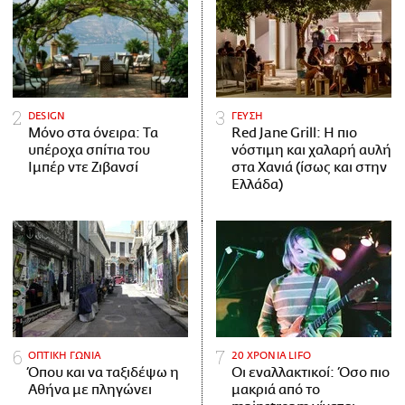
DESIGN
ΓΕΥΣΗ
Μόνο στα όνειρα: Τα
Red Jane Grill: Η πιο
υπέροχα σπίτια του
νόστιμη και χαλαρή αυλή
Ιμπέρ ντε Ζιβανσί
στα Χανιά (ίσως και στην
Ελλάδα)
ΟΠΤΙΚΗ ΓΩΝΙΑ
20 ΧΡΟΝΙΑ LIFO
Όπου και να ταξιδέψω η
Οι εναλλακτικοί: Όσο πιο
Αθήνα με πληγώνει
μακριά από το