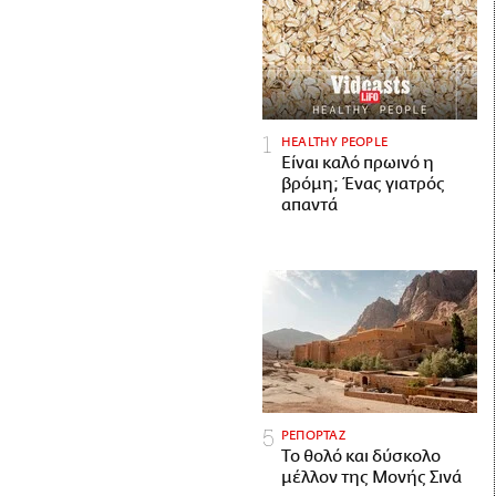
HEALTHY PEOPLE
Είναι καλό πρωινό η
βρόμη; Ένας γιατρός
απαντά
ΡΕΠΟΡΤΑΖ
Το θολό και δύσκολο
μέλλον της Μονής Σινά