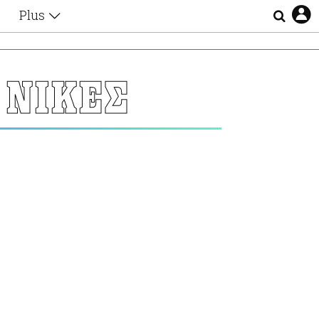
Plus
Θέματα
Συνεντεύξεις
Videos
 ΝΙΚΕΣ
τα
Αφιερώματα
Ζώδια
Εξομολογήσεις
Blogs
η
Οι Αθηναίοι
Απώλειες
Lgbtqi+
Επιλογές