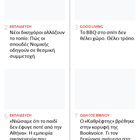
ΕΚΠΑΙΔΕΥΣΗ
GOOD LIVING
Νέοι δικηγόροι αλλάζουν
Το BBQ στο σπίτι δεν
το τοπίο: Πώς οι
θέλει χώρο. Θέλει τρόπο.
σπουδές Νομικής
οδηγούν σε θεσμική
συμμετοχή
ΕΚΠΑΙΔΕΥΣΗ
ΟΔΗΓΟΣ ΒΙΒΛΙΟΥ
«Νιώσαμε ότι το παιδί
Ο «Καθρέφτης» βρέθηκε
δεν έφυγε ποτέ από την
στην κορυφή της
Αθήνα»: Η εμπειρία
Bookvoice. Τι τον
οικογενειών που
ξεχώρισε ανάμεσα στα