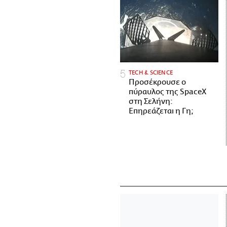
ΤECH & SCIENCE
Προσέκρουσε ο
πύραυλος της SpaceX
στη Σελήνη:
Επηρεάζεται η Γη;