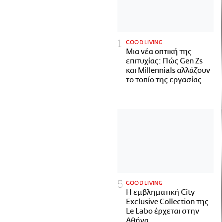
GOOD LIVING
Μια νέα οπτική της
επιτυχίας: Πώς Gen Zs
και Millennials αλλάζουν
το τοπίο της εργασίας
GOOD LIVING
Η εμβληματική City
Exclusive Collection της
Le Labo έρχεται στην
Αθήνα