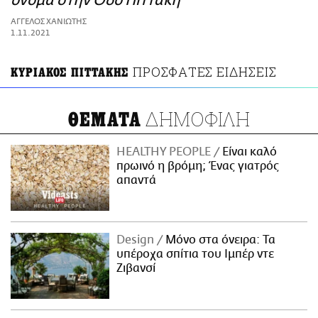
όνομα στην Οδό Πιττάκη
ΑΜΠΑ
ΑΓΓΕΛΟΣ ΧΑΝΙΩΤΗΣ
PRINT
1.11.2021
ΠΡΟΣΦΑΤΕΣ ΕΙΔΗΣΕΙΣ
ΚΥΡΙΑΚΟΣ ΠΙΤΤΑΚΗΣ
ΔΗΜΟΦΙΛΗ
ΘΕΜΑΤΑ
HEALTHY PEOPLE
Είναι καλό
πρωινό η βρόμη; Ένας γιατρός
απαντά
Design
Μόνο στα όνειρα: Τα
υπέροχα σπίτια του Ιμπέρ ντε
Ζιβανσί