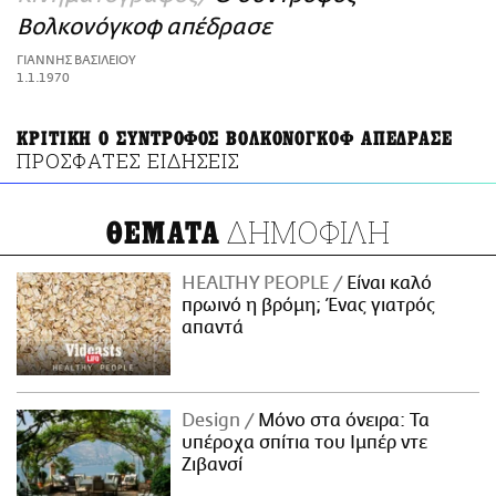
ΑΜΠΑ
Βολκονόγκοφ απέδρασε
PRINT
ΓΙΑΝΝΗΣ ΒΑΣΙΛΕΙΟΥ
1.1.1970
ΚΡΙΤΙΚΗ Ο ΣΥΝΤΡΟΦΟΣ ΒΟΛΚΟΝΟΓΚΟΦ ΑΠΕΔΡΑΣΕ
ΠΡΟΣΦΑΤΕΣ ΕΙΔΗΣΕΙΣ
ΔΗΜΟΦΙΛΗ
ΘΕΜΑΤΑ
HEALTHY PEOPLE
Είναι καλό
πρωινό η βρόμη; Ένας γιατρός
απαντά
Design
Μόνο στα όνειρα: Τα
υπέροχα σπίτια του Ιμπέρ ντε
Ζιβανσί