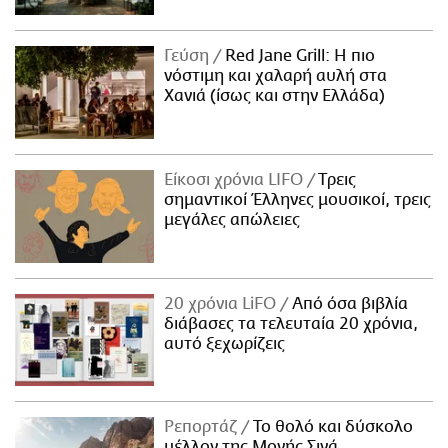
Γεύση
Red Jane Grill: Η πιο
νόστιμη και χαλαρή αυλή στα
Χανιά (ίσως και στην Ελλάδα)
Είκοσι χρόνια LIFO
Tρεις
σημαντικοί Έλληνες μουσικοί, τρεις
μεγάλες απώλειες
20 χρόνια LiFO
Από όσα βιβλία
διάβασες τα τελευταία 20 χρόνια,
αυτό ξεχωρίζεις
Ρεπορτάζ
Το θολό και δύσκολο
μέλλον της Μονής Σινά