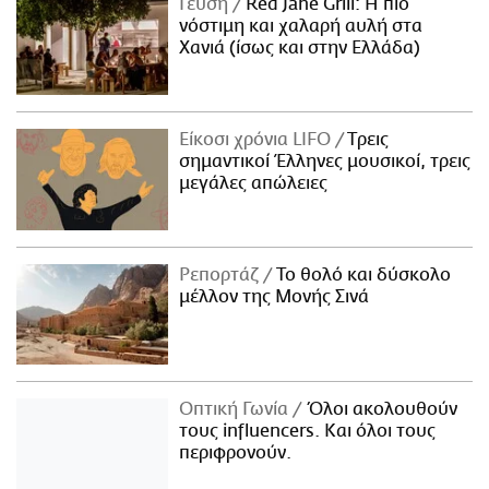
Γεύση
Red Jane Grill: Η πιο
νόστιμη και χαλαρή αυλή στα
Χανιά (ίσως και στην Ελλάδα)
Είκοσι χρόνια LIFO
Tρεις
σημαντικοί Έλληνες μουσικοί, τρεις
μεγάλες απώλειες
Ρεπορτάζ
Το θολό και δύσκολο
μέλλον της Μονής Σινά
Οπτική Γωνία
Όλοι ακολουθούν
τους influencers. Και όλοι τους
περιφρονούν.