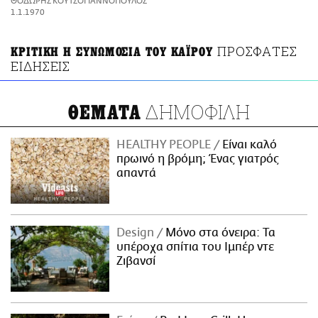
ΘΟΔΩΡΗΣ ΚΟΥΤΣΟΓΙΑΝΝΟΠΟΥΛΟΣ
ΑΜΠΑ
1.1.1970
PRINT
ΠΡΟΣΦΑΤΕΣ
ΚΡΙΤΙΚΗ Η ΣΥΝΩΜΟΣΙΑ ΤΟΥ ΚΑΪΡΟΥ
ΕΙΔΗΣΕΙΣ
ΔΗΜΟΦΙΛΗ
ΘΕΜΑΤΑ
HEALTHY PEOPLE
Είναι καλό
πρωινό η βρόμη; Ένας γιατρός
απαντά
Design
Μόνο στα όνειρα: Τα
υπέροχα σπίτια του Ιμπέρ ντε
Ζιβανσί