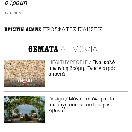
ΑΜΠΑ
ο Τραμπ
PRINT
12.4.2019
ΠΡΟΣΦΑΤΕΣ ΕΙΔΗΣΕΙΣ
ΚΡΙΣΤΙΝ ΑΣΑΝΖ
ΔΗΜΟΦΙΛΗ
ΘΕΜΑΤΑ
HEALTHY PEOPLE
Είναι καλό
πρωινό η βρόμη; Ένας γιατρός
απαντά
Design
Μόνο στα όνειρα: Τα
υπέροχα σπίτια του Ιμπέρ ντε
Ζιβανσί