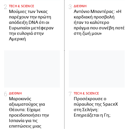
ΤECH & SCIENCE
ΔΙΕΘΝΗ
Μούμιες των Ίνκας
Αντόνιο Μπαντέρας: «Η
παρέχουν την πρώτη
καρδιακή προσβολή
απόδειξη DNA ότι οι
ήταν το καλύτερο
Ευρωπαίοι μετέφεραν
πράγμα που συνέβη ποτέ
την ευλογιά στην
στη ζωή μου»
Αμερική
ΔΙΕΘΝΗ
ΤECH & SCIENCE
Μαροκινός
Προσέκρουσε ο
αξιωματούχος για
πύραυλος της SpaceX
Θέουτα: Είχαμε
στη Σελήνη:
προειδοποιήσει την
Επηρεάζεται η Γη;
Ισπανία για τις
επιπτώσεις μιας