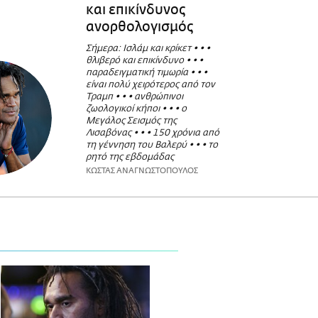
και επικίνδυνος
ανορθολογισμός
Σήμερα: Ισλάμ και κρίκετ • • •
θλιβερό και επικίνδυνο • • •
παραδειγματική τιμωρία • • •
είναι πολύ χειρότερος από τον
Τραμπ • • • ανθρώπινοι
ζωολογικοί κήποι • • • ο
Μεγάλος Σεισμός της
Λισαβόνας • • • 150 χρόνια από
τη γέννηση του Βαλερύ • • • το
ρητό της εβδομάδας
ΚΩΣΤΑΣ ΑΝΑΓΝΩΣΤΟΠΟΥΛΟΣ