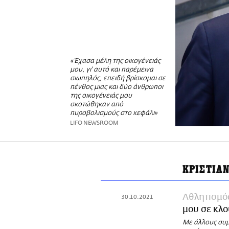
«Έχασα μέλη της οικογένειάς
μου, γι' αυτό και παρέμεινα
σιωπηλός, επειδή βρίσκομαι σε
πένθος μιας και δύο άνθρωποι
της οικογένειάς μου
σκοτώθηκαν από
πυροβολισμούς στο κεφάλι»
LIFO NEWSROOM
ΚΡΙΣΤΙΑ
Αθλητισμό
30.10.2021
μου σε κλο
Με άλλους συμπ