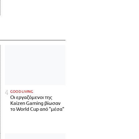
GOOD LIVING
Οι εργαζόμενοι της
Kaizen Gaming βίωσαν
το World Cup από "μέσα"