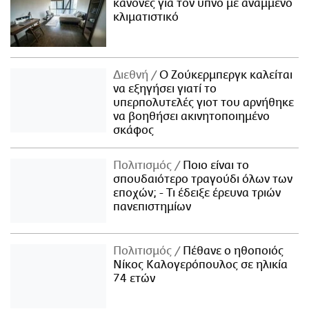
κανόνες για τον ύπνο με αναμμένο
κλιματιστικό
Διεθνή
Ο Ζούκερμπεργκ καλείται
να εξηγήσει γιατί το
υπερπολυτελές γιοτ του αρνήθηκε
να βοηθήσει ακινητοποιημένο
σκάφος
Πολιτισμός
Ποιο είναι το
σπουδαιότερο τραγούδι όλων των
εποχών; - Τι έδειξε έρευνα τριών
πανεπιστημίων
Πολιτισμός
Πέθανε ο ηθοποιός
Νίκος Καλογερόπουλος σε ηλικία
74 ετών