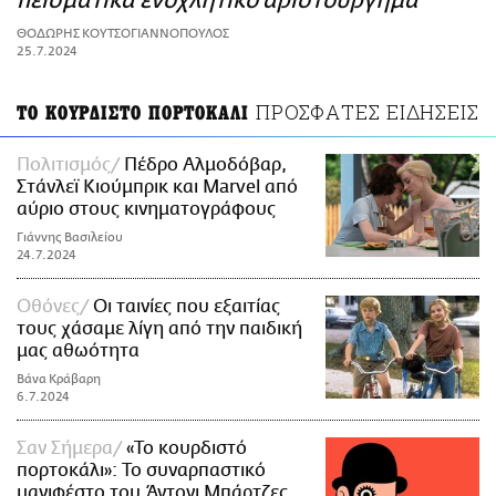
πεισματικά ενοχλητικό αριστούργημα
ΑΜΠΑ
ΘΟΔΩΡΗΣ ΚΟΥΤΣΟΓΙΑΝΝΟΠΟΥΛΟΣ
PRINT
25.7.2024
ΠΡΟΣΦΑΤΕΣ ΕΙΔΗΣΕΙΣ
ΤΟ ΚΟΥΡΔΙΣΤΟ ΠΟΡΤΟΚΑΛΙ
Πολιτισμός
Πέδρο Αλμοδόβαρ,
Στάνλεϊ Κιούμπρικ και Marvel από
αύριο στους κινηματογράφους
Γιάννης Βασιλείου
24.7.2024
Οθόνες
Οι ταινίες που εξαιτίας
τους χάσαμε λίγη από την παιδική
μας αθωότητα
Βάνα Κράβαρη
6.7.2024
Σαν Σήμερα
«Το κουρδιστό
πορτοκάλι»: Το συναρπαστικό
μανιφέστο του Άντονι Μπάρτζες