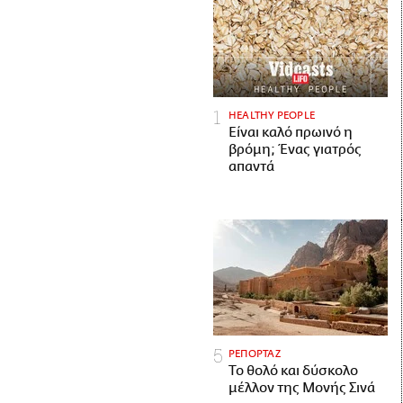
HEALTHY PEOPLE
Είναι καλό πρωινό η
βρόμη; Ένας γιατρός
απαντά
ΡΕΠΟΡΤΑΖ
Το θολό και δύσκολο
μέλλον της Μονής Σινά