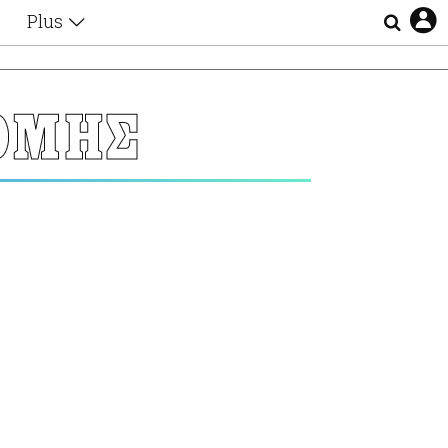
Plus
Θέματα
Συνεντεύξεις
Videos
ΟΜΗΣ
τα
Αφιερώματα
Ζώδια
Εξομολογήσεις
Blogs
η
Οι Αθηναίοι
Απώλειες
Lgbtqi+
Επιλογές