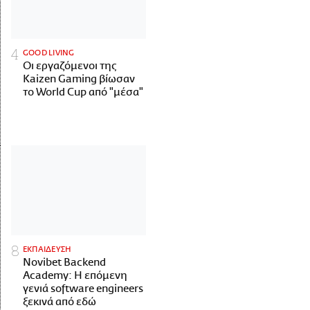
GOOD LIVING
Οι εργαζόμενοι της
Kaizen Gaming βίωσαν
το World Cup από "μέσα"
ΕΚΠΑΙΔΕΥΣΗ
Novibet Backend
Academy: Η επόμενη
γενιά software engineers
ξεκινά από εδώ