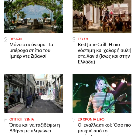
DESIGN
ΓΕΥΣΗ
Μόνο στα όνειρα: Τα
Red Jane Grill: Η πιο
υπέροχα σπίτια του
νόστιμη και χαλαρή αυλή
Ιμπέρ ντε Ζιβανσί
στα Χανιά (ίσως και στην
Ελλάδα)
ΟΠΤΙΚΗ ΓΩΝΙΑ
20 ΧΡΟΝΙΑ LIFO
Όπου και να ταξιδέψω η
Οι εναλλακτικοί: Όσο πιο
Αθήνα με πληγώνει
μακριά από το