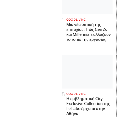
GOOD LIVING
Μια νέα οπτική της
επιτυχίας: Πώς Gen Zs
και Millennials αλλάζουν
το τοπίο της εργασίας
GOOD LIVING
Η εμβληματική City
Exclusive Collection της
Le Labo έρχεται στην
Αθήνα