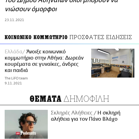
του Δήμου Αθηναίων όλοι μπορούν να
ΑΜΠΑ
νιώσουν όμορφοι
PRINT
23.11.2021
ΠΡΟΣΦΑΤΕΣ ΕΙΔΗΣΕΙΣ
ΚΟΙΝΩΝΙΚΟ ΚΟΜΜΩΤΗΡΙΟ
Ελλάδα
Άνοιξε κοινωνικό
κομμωτήριο στην Αθήνα: Δωρεάν
κουρέματα σε γυναίκες, άνδρες
και παιδιά
The LiFO team
9.11.2021
ΔΗΜΟΦΙΛΗ
ΘΕΜΑΤΑ
Σκληρές Αλήθειες
H σκληρή
αλήθεια για τον Πάνο Βλάχο