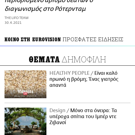
περιορισμένο αριθμό θεατών ο
ΑΜΠΑ
διαγωνισμός στο Ρότερνταμ
PRINT
THE LIFO TEAM
30.4.2021
ΠΡΟΣΦΑΤΕΣ ΕΙΔΗΣΕΙΣ
ΚΟΙΝΟ ΣΤΗ EUROVISION
ΔΗΜΟΦΙΛΗ
ΘΕΜΑΤΑ
HEALTHY PEOPLE
Είναι καλό
πρωινό η βρόμη; Ένας γιατρός
απαντά
Design
Μόνο στα όνειρα: Τα
υπέροχα σπίτια του Ιμπέρ ντε
Ζιβανσί