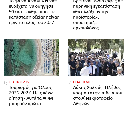
Το φαινόμενο «Ελ Νίνιο»
Βρετανία: Ανασκαφές σε
ενδέχεται να οδηγήσει
πυρηνική εγκατάσταση
50 εκατ. ανθρώπους σε
«θα αλλάξουν την
κατάσταση οξείας πείνας
προϊστορία»,
πριν το τέλος του 2027
υποστηρίζει
αρχαιολόγος
ΟΙΚΟΝΟΜΙΑ
ΠΟΛΙΤΙΣΜΟΣ
Τουρισμός για Όλους
Λάκης Χαλκιάς: Πλήθος
2026-2027: Πώς κάνω
κόσμου στην κηδεία του
αίτηση - Αυτά τα ΑΦΜ
στο Α' Νεκροταφείο
μπορούν πρώτα
Αθηνών