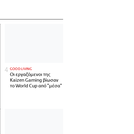
GOOD LIVING
Οι εργαζόμενοι της
Kaizen Gaming βίωσαν
το World Cup από "μέσα"