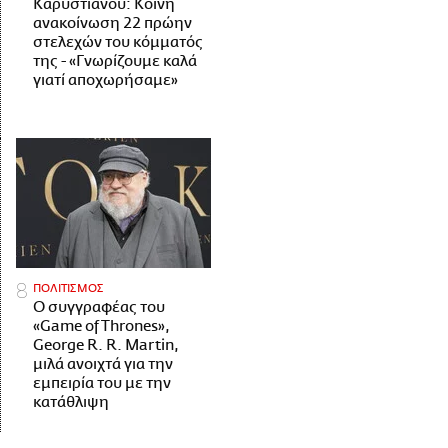
Καρυστιανού: Κοινή
ανακοίνωση 22 πρώην
στελεχών του κόμματός
της - «Γνωρίζουμε καλά
γιατί αποχωρήσαμε»
ΠΟΛΙΤΙΣΜΟΣ
Ο συγγραφέας του
«Game of Thrones»,
George R. R. Martin,
μιλά ανοιχτά για την
εμπειρία του με την
κατάθλιψη