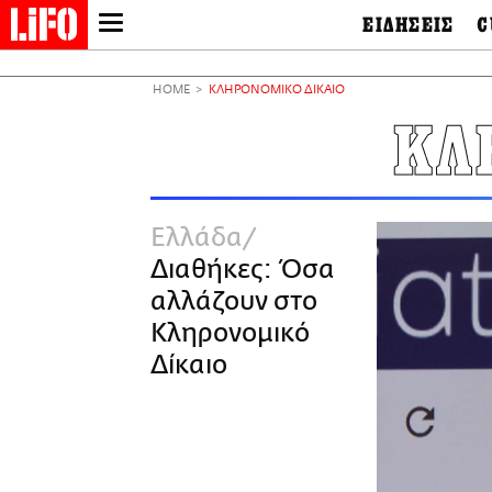
ΕΙΔΗΣΕΙΣ
C
LIFO SHOP
Ελλάδα
Ο
Διεθνή
Μ
NEWSLETTER
HOME
ΚΛΗΡΟΝΟΜΙΚΟ ΔΙΚΑΙΟ
Πολιτική
Θ
ΜΙΚΡΟΠΡΑΓΜΑΤΑ
ΚΛ
Οικονομία
Ει
THE GOOD LIFO
Πολιτισμός
Βι
LIFOLAND
Αθλητισμός
Αρ
CITY GUIDE
& 
Περιβάλλον
Ελλάδα
D
ΑΜΠΑ
TV & Media
Φ
Διαθήκες: Όσα
PRINT
Tech &
Science
αλλάζουν στο
European Lifo
Κληρονομικό
Δίκαιο