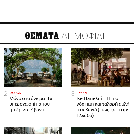
ΔΗΜΟΦΙΛΗ
ΘΕΜΑΤΑ
DESIGN
ΓΕΥΣΗ
Μόνο στα όνειρα: Τα
Red Jane Grill: Η πιο
υπέροχα σπίτια του
νόστιμη και χαλαρή αυλή
Ιμπέρ ντε Ζιβανσί
στα Χανιά (ίσως και στην
Ελλάδα)