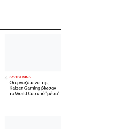
GOOD LIVING
Οι εργαζόμενοι της
Kaizen Gaming βίωσαν
το World Cup από "μέσα"