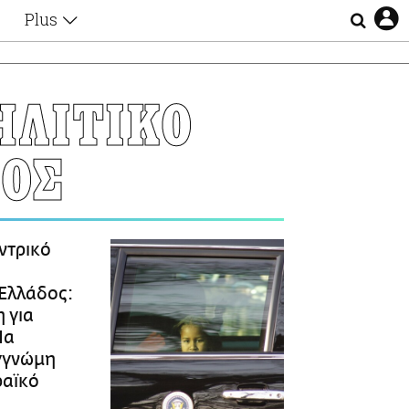
Plus
Θέματα
Συνεντεύξεις
Videos
ΗΛΙΤΙΚΟ
τα
Αφιερώματα
Ζώδια
ΔΟΣ
Εξομολογήσεις
Blogs
η
Οι Αθηναίοι
Απώλειες
Lgbtqi+
ντρικό
Επιλογές
ό
Ελλάδος:
 για
Να
γγνώμη
ραϊκό