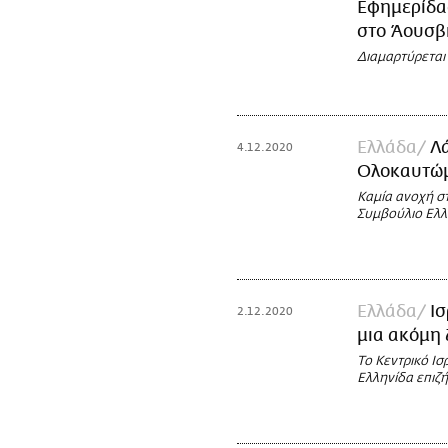
Εφημερίδα
στο Άουσβ
Διαμαρτύρεται 
Ελλάδα
Λά
4.12.2020
Ολοκαυτώμα
Καμία ανοχή σ
Συμβούλιο Ελ
Ελλάδα
Ισ
2.12.2020
μια ακόμη
Το Κεντρικό Ισ
Ελληνίδα επιζ