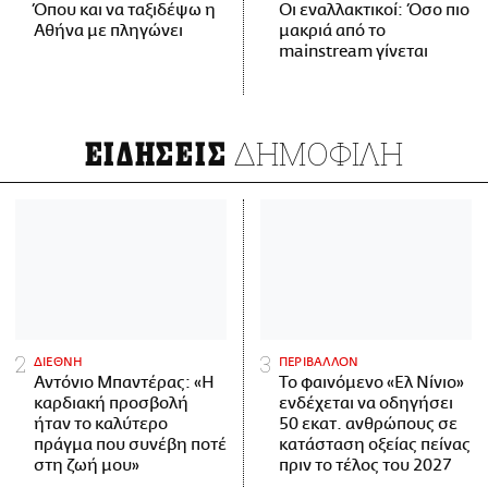
Όπου και να ταξιδέψω η
Οι εναλλακτικοί: Όσο πιο
Αθήνα με πληγώνει
μακριά από το
mainstream γίνεται
ΔΗΜΟΦΙΛΗ
ΕΙΔΗΣΕΙΣ
ΔΙΕΘΝΗ
ΠΕΡΙΒΑΛΛΟΝ
Αντόνιο Μπαντέρας: «Η
Το φαινόμενο «Ελ Νίνιο»
καρδιακή προσβολή
ενδέχεται να οδηγήσει
ήταν το καλύτερο
50 εκατ. ανθρώπους σε
πράγμα που συνέβη ποτέ
κατάσταση οξείας πείνας
στη ζωή μου»
πριν το τέλος του 2027