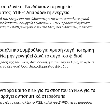
εσσαλονίκη: Βανδάλισαν το μνημείο
ατος- ΥΠΕΞ: Απαράδεκτη ενέργεια
ό του Μνημείου του Ολοκαυτώματος στη Θεσσαλονίκη από
αδίκασε το υπουργείο Εξωτερικών. Την Παρασκευή άγνωστοι
νθημα «With Jews you lose» στο Μνημείο Ολοκαυτώματος στη
ραηλιτικό Συμβούλιο για Χρυσή Αυγή: Ιστορική
Να μην γεννηθεί ξανά το αυγό του φιδιού
φαση της ελληνικής Δικαιοσύνης για την Χρυσή Αυγή, τονίζει σε
υ το Κεντρικό Ισραηλιτικό Συμβούλιο Ελλάδας
Αντιδρά και το ΚΙΣΕ για το σποτ του ΣΥΡΙΖΑ για τα
αράγει αντισημιτικά στερεότυπα
τυχές το σποτ», λέει το ΚΙΣΕ, καλεί τον ΣΥΡΙΖΑ να το αποσύρει