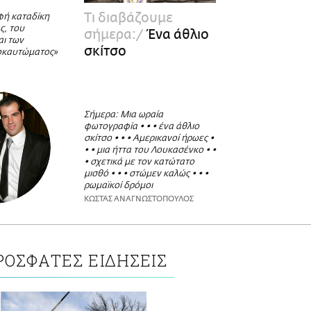
Τι διαβάζουμε
φή καταδίκη
ς, του
σήμερα:
Ένα άθλιο
αι των
σκίτσο
οκαυτώματος»
Σήμερα: Μια ωραία
φωτογραφία • • • ένα άθλιο
σκίτσο • • • Αμερικανοί ήρωες •
• • μια ήττα του Λουκασένκο • •
• σχετικά με τον κατώτατο
μισθό • • • στώμεν καλώς • • •
ρωμαϊκοί δρόμοι
ΚΩΣΤΑΣ ΑΝΑΓΝΩΣΤΟΠΟΥΛΟΣ
ΡΟΣΦΑΤΕΣ ΕΙΔΗΣΕΙΣ