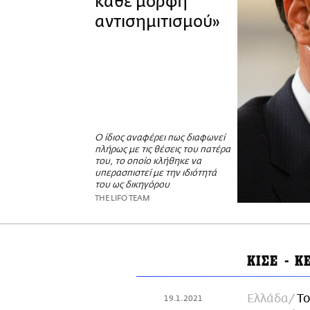
κάθε μορφή
αντισημιτισμού»
Ο ίδιος αναφέρει πως διαφωνεί
πλήρως με τις θέσεις του πατέρα
του, το οποίο κλήθηκε να
υπερασπιστεί με την ιδιότητά
του ως δικηγόρου
THE LIFO TEAM
ΚΙΣΕ - Κ
Ελλάδα
Το
19.1.2021