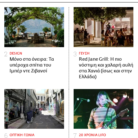
DESIGN
ΓΕΥΣΗ
Μόνο στα όνειρα: Τα
Red Jane Grill: Η πιο
υπέροχα σπίτια του
νόστιμη και χαλαρή αυλή
Ιμπέρ ντε Ζιβανσί
στα Χανιά (ίσως και στην
Ελλάδα)
ΟΠΤΙΚΗ ΓΩΝΙΑ
20 ΧΡΟΝΙΑ LIFO